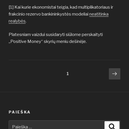
[1] Kai kurie ekonomistai teigia, kad multiplikatoriaus ir
frakcinio rezervo bankininkystės modeliai
neatitinka
realybės
.
Platesniam vaizdui susidaryti siūlome perskaityti
„Positive Money“ skyrių meniu dešinėje.
Įrašų
Tole
Puslapis
1
pusl
puslapiavimas
PAIEŠKA
Ieškoti:
Ieškot