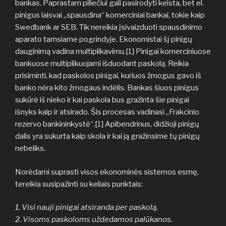
bankas. Paprastam piliečiui gali pasirodyti keista, bet el.
pinigus laisvai „spausdina“ komerciniai bankai, tokie kaip
Swedbank ar SEB. Tik nereikia įsivaizduoti spausdinimo
aparato tamsiame pogrindyje. Ekonomistai šį pinigų
dauginimą vadina multiplikavimu.[1] Pinigai komerciniuose
bankuose multiplikuojami išduodant paskolą. Reikia
prisiminti, kad paskolos pinigai, kuriuos žmogus gavo iš
banko nėra kito žmogaus indėlis. Bankas šiuos pinigus
sukūrė iš nieko ir kai paskola bus gražinta šie pinigai
išnyks kaip ir atsirado. Šis procesas vadinasi „Frakcinio
rezervo bankininkystė“.[1] Apibendrinus, didžioji pinigų
dalis yra sukurta kaip skola ir kai ją gražinsime tų pinigų
nebeliks.
Norėdami suprasti visos ekonominės sistemos esmę,
tereikia susipažinti su keliais punktais:
1. Visi nauji pinigai atsiranda per paskolą.
2. Visoms paskoloms uždedamos palūkanos.