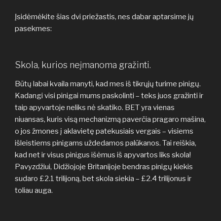
Įsidėmėkite šias dvi priežastis, nes dabar aptarsime jų
pasekmes:
Skola, kurios neįmanoma gražinti.
Būtų labai kvaila manyti, kad mes iš tikrųjų turime pinigų.
Kadangi visi pinigai mums paskolinti – teks juos gražinti ir
taip apyvartoje neliks nė skatiko. BET yra vienas
niuansas, kuris visą mechanizmą paverčia pragaro mašina,
o jos žmones į aklavietę patekusiais vergais – visiems
išleistiems pinigams uždedamos palūkanos. Tai reiškia,
kad net ir visus pinigus išėmus iš apyvartos liks skola!
Pavyzdžiui, Didžiojoje Britanijoje bendras pinigų kiekis
sudaro £2.1 trilijoną, bet skola siekia – £2.4 trilijonus ir
toliau auga.