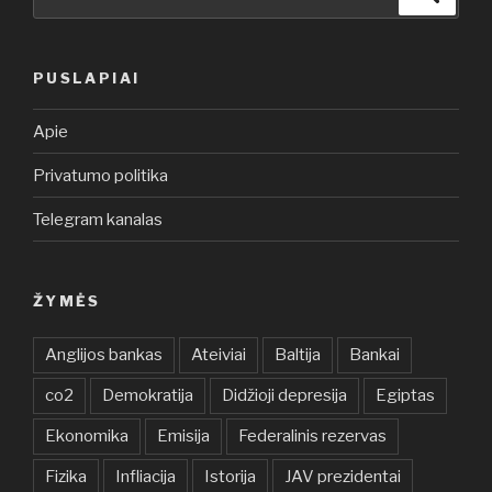
PUSLAPIAI
Apie
Privatumo politika
Telegram kanalas
ŽYMĖS
Anglijos bankas
Ateiviai
Baltija
Bankai
co2
Demokratija
Didžioji depresija
Egiptas
Ekonomika
Emisija
Federalinis rezervas
Fizika
Infliacija
Istorija
JAV prezidentai