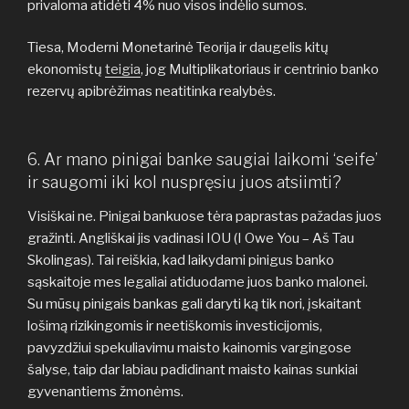
privaloma atidėti 4% nuo visos indėlio sumos.
Tiesa, Moderni Monetarinė Teorija ir daugelis kitų
ekonomistų
teigia
, jog Multiplikatoriaus ir centrinio banko
rezervų apibrėžimas neatitinka realybės.
6. Ar mano pinigai banke saugiai laikomi ‘seife’
ir saugomi iki kol nuspręsiu juos atsiimti?
Visiškai ne. Pinigai bankuose tėra paprastas pažadas juos
gražinti. Angliškai jis vadinasi IOU (I Owe You – Aš Tau
Skolingas). Tai reiškia, kad laikydami pinigus banko
sąskaitoje mes legaliai atiduodame juos banko malonei.
Su mūsų pinigais bankas gali daryti ką tik nori, įskaitant
lošimą rizikingomis ir neetiškomis investicijomis,
pavyzdžiui spekuliavimu maisto kainomis vargingose
šalyse, taip dar labiau padidinant maisto kainas sunkiai
gyvenantiems žmonėms.