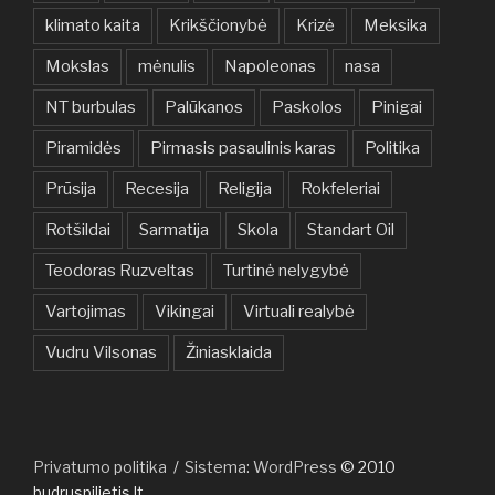
klimato kaita
Krikščionybė
Krizė
Meksika
Mokslas
mėnulis
Napoleonas
nasa
NT burbulas
Palūkanos
Paskolos
Pinigai
Piramidės
Pirmasis pasaulinis karas
Politika
Prūsija
Recesija
Religija
Rokfeleriai
Rotšildai
Sarmatija
Skola
Standart Oil
Teodoras Ruzveltas
Turtinė nelygybė
Vartojimas
Vikingai
Virtuali realybė
Vudru Vilsonas
Žiniasklaida
Privatumo politika
Sistema: WordPress