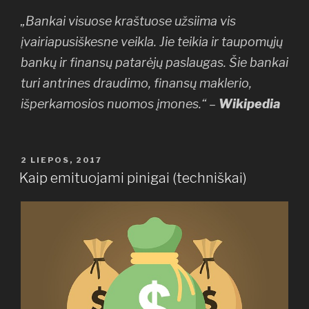
„Bankai visuose kraštuose užsiima vis
įvairiapusiškesne veikla. Jie teikia ir taupomųjų
bankų ir finansų patarėjų paslaugas. Šie bankai
turi antrines draudimo, finansų maklerio,
išperkamosios nuomos įmones.“ –
Wikipedia
PASKELBTA
2 LIEPOS, 2017
Kaip emituojami pinigai (techniškai)