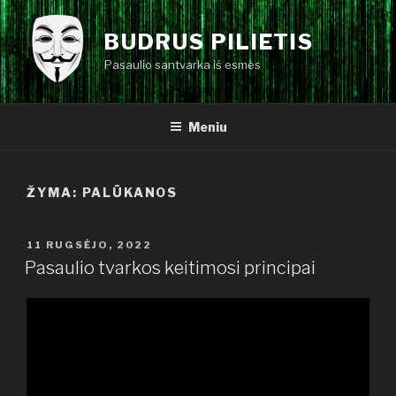
Eiti
prie
BUDRUS PILIETIS
turinio
Pasaulio santvarka iš esmės
Meniu
ŽYMA:
PALŪKANOS
PASKELBTA
11 RUGSĖJO, 2022
Pasaulio tvarkos keitimosi principai