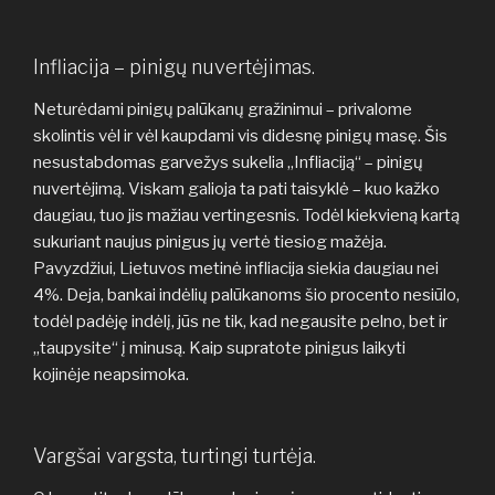
Infliacija – pinigų nuvertėjimas.
Neturėdami pinigų palūkanų gražinimui – privalome
skolintis vėl ir vėl kaupdami vis didesnę pinigų masę. Šis
nesustabdomas garvežys sukelia „Infliaciją“ – pinigų
nuvertėjimą. Viskam galioja ta pati taisyklė – kuo kažko
daugiau, tuo jis mažiau vertingesnis. Todėl kiekvieną kartą
sukuriant naujus pinigus jų vertė tiesiog mažėja.
Pavyzdžiui, Lietuvos metinė infliacija siekia daugiau nei
4%. Deja, bankai indėlių palūkanoms šio procento nesiūlo,
todėl padėję indėlį, jūs ne tik, kad negausite pelno, bet ir
„taupysite“ į minusą. Kaip supratote pinigus laikyti
kojinėje neapsimoka.
Vargšai vargsta, turtingi turtėja.