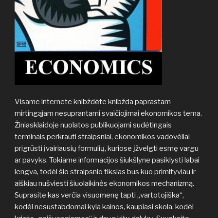
Visame internete knibždėte knibžda paprastam
mirtingąjam nesuprantami svaičiojimai ekonomikos tema.
Žiniasklaidoje nuolatos publikuojami sudėtingais
terminais perkrauti straipsniai, ekonomikos vadovėliai
prigrūsti įvairiausių formulių, kuriose įžvelgti esmę vargu
ar pavyks. Tokiame informacijos šiukšlyne pasiklysti labai
lengva, todėl šio straipsnio tikslas bus kuo primityviau ir
aiškiau nušviesti šiuolaikinės ekonomikos mechanizmą.
Suprasite kas verčia visuomenę tapti „vartotojiška“,
kodėl nesustabdomai kyla kainos, kaupiasi skola, kodėl