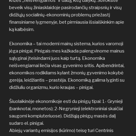
krizės „neišvengiamos“ ir daug kitų dalykų. Suvoksite
beveik visų žiniasklaidoje pasirodančių straipsnių ir visų
didžiųjų socialinių-ekonominių problemų priežastį
finansiniame lygmenyje, bet pirmiausia išsiaiškinkim apie
ką kalbėsim.
Ekonomika – tai moderni mainų sistema, kurios varomoji
jėga pinigai. Pinigais mes kažkada palengvinome mainus
sąlyginai įteisindami juos kaip turtą. Ekonomika
neišvengiamai liečia visas gyvenimo sritis. Apibendrintai,
ekonomikos rodikliams kylant žmonių gyvenimo kokybė
gerėja, leidžiantis – prastėja. Ekonomiką galima lyginti su
didžiuliu organizmu, kurio kraujas – pinigai.
Šiuolaikinėje ekonomikoje esti du pinigų tipai: 1- Grynieji
(banknotai, monetos); 2-Negrynieji (elektroniniai skaičiai
saugomi kompiuteriuose). Didžiąją pinigų masės dalį
sudaro el. pinigai.
Abiejų variantų emisijos (kūrimo) teisę turi Centrinis