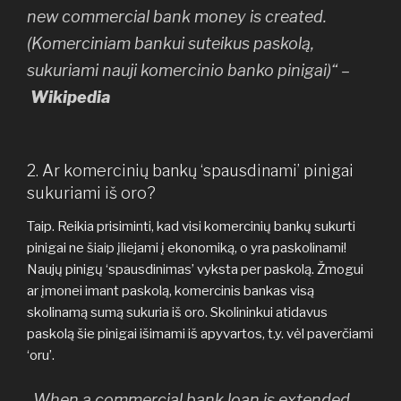
new commercial bank money is created.
(Komerciniam bankui suteikus paskolą,
sukuriami nauji komercinio banko pinigai)“ –
Wikipedia
2. Ar komercinių bankų ‘spausdinami’ pinigai
sukuriami iš oro?
Taip. Reikia prisiminti, kad visi komercinių bankų sukurti
pinigai ne šiaip įliejami į ekonomiką, o yra paskolinami!
Naujų pinigų ‘spausdinimas’ vyksta per paskolą. Žmogui
ar įmonei imant paskolą, komercinis bankas visą
skolinamą sumą sukuria iš oro. Skolininkui atidavus
paskolą šie pinigai išimami iš apyvartos, t.y. vėl paverčiami
‘oru’.
„When a commercial bank loan is extended,