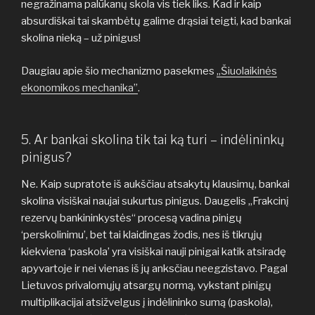
negražinama palūkanų skola vis tiek liks. Kad ir kaip
absurdiškai tai skambėtų galime drąsiai teigti, kad bankai
skolina nieką – už pinigus!
Daugiau apie šio mechanizmo pasekmes
„Šiuolaikinės
ekonomikos mechanika”
.
5. Ar bankai skolina tik tai ką turi – indėlininkų
pinigus?
Ne. Kaip supratote iš aukščiau atsakytų klausimų, bankai
skolina visiškai naujai sukurtus pinigus. Daugelis „Frakcinį
rezervų bankininkystės“ procesą vadina pinigų
‘perskolinimu’, bet tai klaidingas žodis, nes iš tikrųjų
kiekviena ‘paskola’ yra visiškai nauji pinigai katik atsiradę
apyvartoje ir nei vienas iš jų anksčiau neegzistavo. Pagal
Lietuvos privalomųjų atsargų normą, vykstant pinigų
multiplikacijai atsižvelgus į indėlininko sumą (paskola),