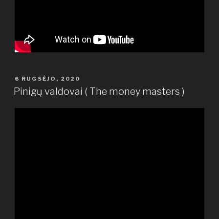
PASKELBTA
6 RUGSĖJO, 2020
Pinigų valdovai ( The money masters )