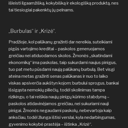
išleisti ilgaamžišką, kokybišką ir ekologišką produktą, nes
tai tiesiogiai pakenktų jų pelnams.
„Burbulas“ ir „Krizė“.
Pradžioje, kol palūkanų gražinti dar nereikia, suteikiami
pigūs vartojimo kreditai – paskolos generuojamos
greičiau nei atiduodamos skolos. Žmonės „skatindami
ekonomiką“ ima paskolas, taip sukurdami naujus pinigus,
tuo pat metu pūsdami naują palūkanų burbulą. Bet visgi
ateina metas gražinti senas palūkanas ir nuo to laiko
viskas apsiverčia aukštyn kojom: burbului sprogus, bankai
išsigąsta nemokių piliečių, todėl skolinimas tampa
rizikingu, o tai reiškia naujų pinigų kūrimo stabdymą –
paskolos atidavinėjamos greičiau, nei sukuriami nauji
pinigai. Žmonės negaudami paskolų, nebevartoja kaip
anksčiau, todėl žlunga ištisi verslai, kyla nedarbingumas,
gyvenimo kokybė prastėja – ištinka „Krizė“.