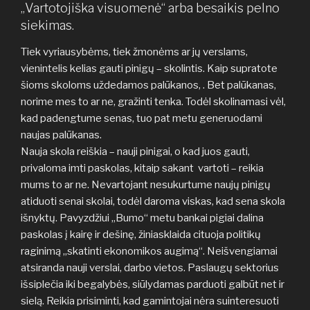
„Vartotojiška visuomenė“ arba besaikis pelno
siekimas.
Tiek vyriausybėms, tiek žmonėms ar jų verslams,
vienintelis kelias gauti pinigų – skolintis. Kaip supratote
šioms skoloms uždedamos palūkanos, . Bet palūkanas,
norime mes to ar ne, gražinti tenka. Todėl skolinamasi vėl,
kad padengtume senas, tuo pat metu generuodami
naujas palūkanas.
Nauja skola reiškia – nauji pinigai, o kad juos gauti,
privaloma imti paskolas, kitaip sakant vartoti – reikia
mums to ar ne. Nevartojant nesukurtume naujų pinigų
atiduoti senai skolai, todėl daroma viskas, kad sena skola
išnyktų. Pavyzdžiui „Bumo“ metu bankai pigiai dalina
paskolas į kairę ir dešinę, žiniasklaida cituoja politikų
raginimą „skatinti ekonomikos augimą“. Neišvengiamai
atsiranda nauji verslai, darbo vietos. Paslaugų sektorius
išsiplečia iki begalybės, siūlydamas parduoti galbūt net ir
sielą. Reikia prisiminti, kad gamintojai nėra suinteresuoti