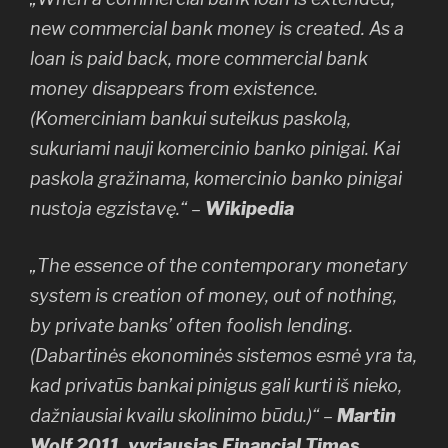
new commercial bank money is created. As a
loan is paid back, more commercial bank
money disappears from existence.
(Komerciniam bankui suteikus paskolą,
sukuriami nauji komercinio banko pinigai. Kai
paskola gražinama, komercinio banko pinigai
nustoja egzistavę.“ –
Wikipedia
„The essence of the contemporary monetary
system is creation of money, out of nothing,
by private banks’ often foolish lending.
(Dabartinės ekonominės sistemos esmė yra ta,
kad privatūs bankai pinigus gali kurti iš nieko,
dažniausiai kvailu skolinimo būdu.)“ –
Martin
Wolf 2011, vyriausias Financial Times