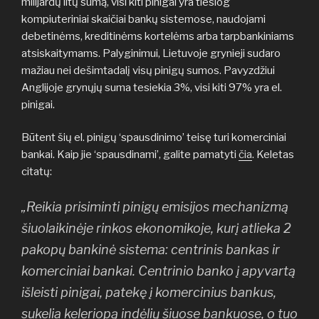
milijardų litų sumą, visi kiti pinigai yra tiesiog
kompiuteriniai skaičiai bankų sistemose, naudojami
debetinėms, kreditinėms kortelėms arba tarpbankiniams
atsiskaitymams. Palyginimui, Lietuvoje grynieji sudaro
mažiau nei dešimtadalį visų pinigų sumos. Pavyzdžiui
Anglijoje grynųjų suma tesiekia 3%, visi kiti 97% yra el.
pinigai.
Būtent šių el. pinigų ‘spausdinimo’ teisę turi komerciniai
bankai. Kaip jie ‘spausdinami’, galite pamatyti
čia
. Keletas
citatų:
„Reikia prisiminti pinigų emisijos mechanizmą
šiuolaikinėje rinkos ekonomikoje, kurį atlieka 2
pakopų bankinė sistema: centrinis bankas ir
komerciniai bankai. Centrinio banko į apyvartą
išleisti pinigai, patekę į komercinius bankus,
sukelia keleriopą indėlių šiuose bankuose, o tuo