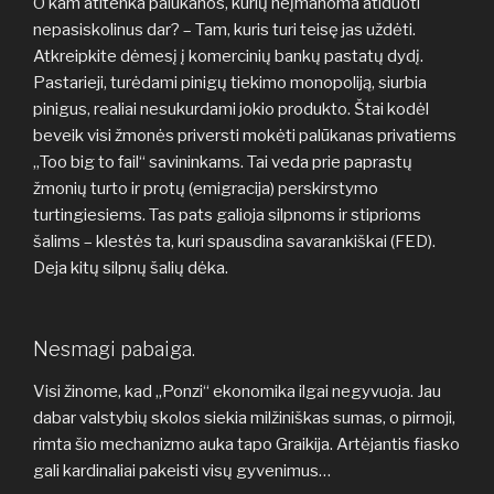
O kam atitenka palūkanos, kurių neįmanoma atiduoti
nepasiskolinus dar? – Tam, kuris turi teisę jas uždėti.
Atkreipkite dėmesį į komercinių bankų pastatų dydį.
Pastarieji, turėdami pinigų tiekimo monopoliją, siurbia
pinigus, realiai nesukurdami jokio produkto. Štai kodėl
beveik visi žmonės priversti mokėti palūkanas privatiems
„Too big to fail“ savininkams. Tai veda prie paprastų
žmonių turto ir protų (emigracija) perskirstymo
turtingiesiems. Tas pats galioja silpnoms ir stiprioms
šalims – klestės ta, kuri spausdina savarankiškai (FED).
Deja kitų silpnų šalių dėka.
Nesmagi pabaiga.
Visi žinome, kad „Ponzi“ ekonomika ilgai negyvuoja. Jau
dabar valstybių skolos siekia milžiniškas sumas, o pirmoji,
rimta šio mechanizmo auka tapo Graikija. Artėjantis fiasko
gali kardinaliai pakeisti visų gyvenimus…