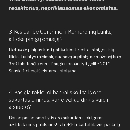
redaktorius, nepriklausomas ekonomistas.
3. Kas dar be Centrinio ir Komercinių bankų
atlieka pinigų emisiją?
Lietuvoje pinigus kurti gali įvairios kredito įstaigos ir jų
filialai, turintys minimalų nuosavą kapitalą, ne mažesnį kaip
350 tūkstančių eurų. Daugiau paskaityti galite 2012
Sausio 1 dieną išleistame įstatyme.
4. Kas čia tokio jei bankai skolina iš oro
sukurtus pinigus, kurie vėliau dings kaip ir
atsirado?
Banko paskoloms t.y. iš oro sukurtiems pinigams
užsidedamos palūkanos! Tai reiškia, kad atidavus paskolą