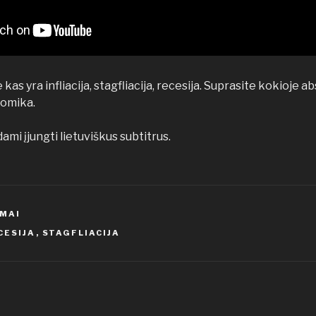
kas yra infliacija, stagfliacija, recesija. Suprasite kokioje 
nomika.
mi įjungti lietuviškus subtitrus.
LMAI
CESIJA
,
STAGFLIACIJA