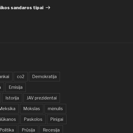
įrašas
ikos sandaros tipai
ankai
co2
Demokratija
a
Emisija
Istorija
JAV prezidentai
Meksika
Mokslas
mėnulis
lūkanos
Paskolos
Pinigai
Politika
Prūsija
Recesija