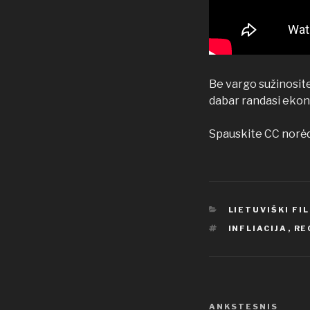
Be vargo sužinosite 
dabar randasi eko
Spauskite CC norėda
KATEGORIJOS
LIETUVIŠKI FI
ŽYMOS
INFLIACIJA
,
RE
Navigacija
Ankstesnis
ANKSTESNIS