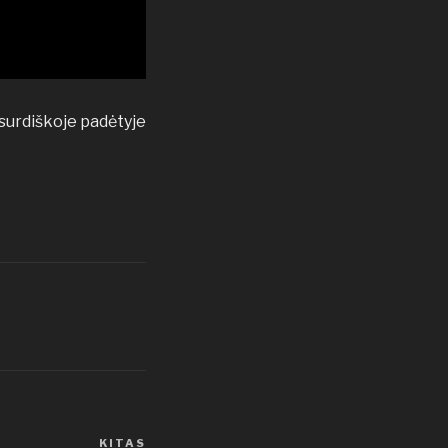
absurdiškoje padėtyje
KITAS
Kitas