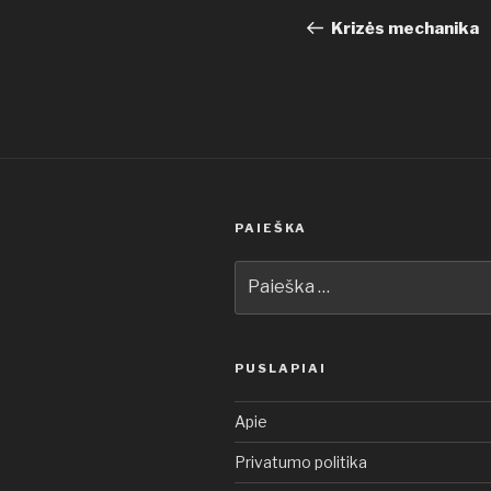
tarp
įrašas
Krizės mechanika
įrašų
PAIEŠKA
Ieškoti:
PUSLAPIAI
Apie
Privatumo politika