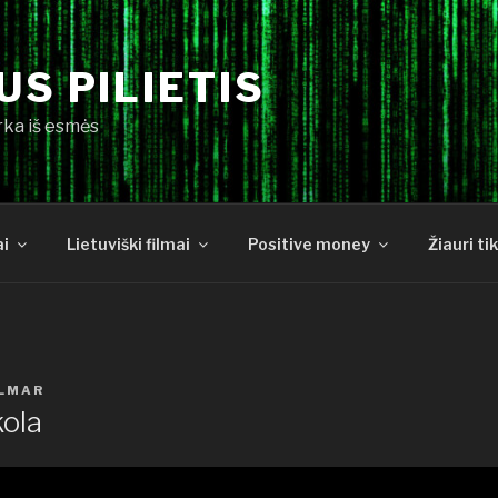
S PILIETIS
rka iš esmės
ai
Lietuviški filmai
Positive money
Žiauri ti
LMAR
kola