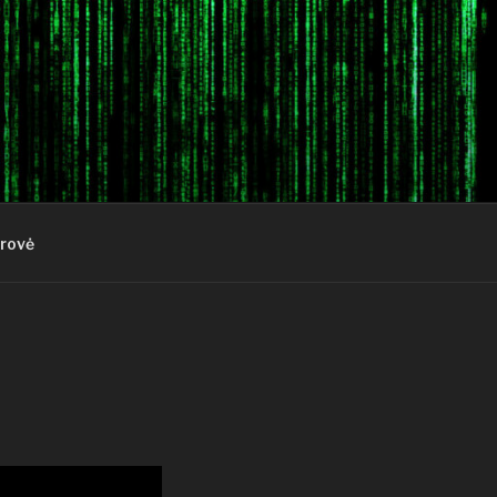
krovė