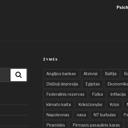
Psich
ŽYMĖS
Anglijos bankas
Ateiviai
Baltija
B
Ieškoti
Didžioji depresija
Egiptas
Ekonomik
Federalinis rezervas
Fizika
Infliacija
klimato kaita
Krikščionybė
Krizė
Napoleonas
nasa
NT burbulas
Pa
Piramidės
Pirmasis pasaulinis karas