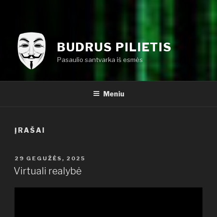
BUDRUS PILIETIS
Pasaulio santvarka iš esmės
Meniu
ĮRAŠAI
PASKELBTA
29 GEGUŽĖS, 2025
Virtuali realybė