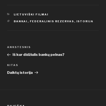
KATEGORIJOS
LIETUVIŠKI FILMAI
ŽYMOS
BANKAI
,
FEDERALINIS REZERVAS
,
ISTORIJA
Navigacija
Ankstesnis
ANKSTESNIS
tarp
įrašas
Iš kur didžiulis bankų pelnas?
įrašų
Kitas
KITAS
įrašas
Daiktų istorija