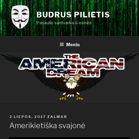
Eiti
prie
BUDRUS PILIETIS
turinio
Pasaulio santvarka iš esmės
Meniu
PASKELBTA
2 LIEPOS, 2017
ZALMAR
Amerikietiška svajonė