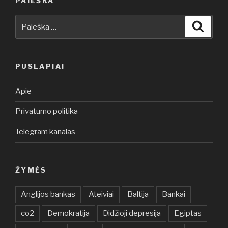
PAIEŠKA
Ieškoti:
Ieškot
PUSLAPIAI
Apie
Privatumo politika
Telegram kanalas
ŽYMĖS
Anglijos bankas
Ateiviai
Baltija
Bankai
co2
Demokratija
Didžioji depresija
Egiptas