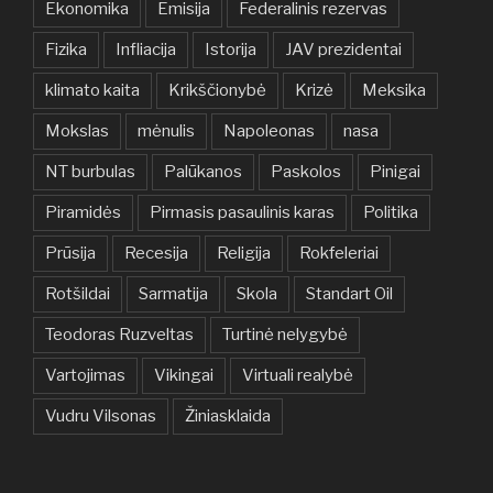
Ekonomika
Emisija
Federalinis rezervas
Fizika
Infliacija
Istorija
JAV prezidentai
klimato kaita
Krikščionybė
Krizė
Meksika
Mokslas
mėnulis
Napoleonas
nasa
NT burbulas
Palūkanos
Paskolos
Pinigai
Piramidės
Pirmasis pasaulinis karas
Politika
Prūsija
Recesija
Religija
Rokfeleriai
Rotšildai
Sarmatija
Skola
Standart Oil
Teodoras Ruzveltas
Turtinė nelygybė
Vartojimas
Vikingai
Virtuali realybė
Vudru Vilsonas
Žiniasklaida