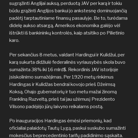
sugrąžinti Anglijai auksą, perduotą JAV per karą ir tokiu
būdu grąžinti Anglijos bankui jo ankstesnę dominuojančią
padėtį tarptautiniame finansų pasaulyje. Be to, turėdama
didelę aukso atsargą, Amerikos ekonomika galėjo vėl
ištrūkti iš bankininkų kontrolės, kaip atsitiko po Pilietinio
karo.
Per sekančius 8 metus, valdant Hardingui ir Kulidžui, per
karą sukurta didžiulė federalinės vyriausybės skola buvo
sumažinta 38% iki 16 mlrd$. Rekordinis JAV istorijoje
įsiskolinimo sumažėjimas. Per 1920 metų rinkimus
Hardingas ir Kulidžas bendrai kovojo prieš Džeimsą
Koksą, Ohajo gubernatorių ir tuo metu mažai žinomą
Frankliną Ruzveltą, prieš tai jau užėmusį Prezidento
Vilsono padėjėjo jūrų laivyno reikalams postą.
Po inauguracijos Hardingas ėmėsi priemonių, kad
oficialiai palaidotų Tautų Lygą, paskui suskubo sumažinti
mokesčius beprecedentinio tarifų padidinimo sąskaita.