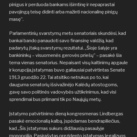
pinigus ir perduoda bankams išimtinę ir nepaprastai
pavojingą teisę didinti arba mažinti nacionalinę pinigų
masę”.
Parlamentinių svarstymų metu senatoriais skundėsi, kad
bankai bando panaudoti savo finansinę valdžią, kad
padarytų įtaką svarstymų rezultatui. „Šioje šalyje yra
bankininkų – visuomenės gerovės priešų” – pasakė šia
tema vienas senatorius. Nepaisant visų kaltinimų apgaule
ir korupcija,įstatymas buvo galiausiai patvirtintas Senate
1913 gruodžio 22. Tai atsitiko netrukus po to, kai
dauguma senatorių išsivažinėjo Kalėdų atostogoms,
gavę savo politinės vadovybės užtikrinimus, kad visi
sprendimai bus priimami tik po Naujųjų metų.
Įstatymo patvirtinimo dieną kongresmenas Lindbergas
pasakė emocionalią kalbą, įspėdamas bendrapiliečius,
kad „Šis įstatymas sukurs didžiausią pasaulyje
monopoliją. Pasirašytas prezidento įstatymas legalizuos