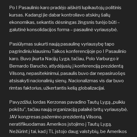
Po I Pasaulinio karo pradėjo aiškėti lupikautojų politinis
kursas. Kadangi jie dabar kontroliavo atskirų šalių
ekonomikas, sekantis dėsningas žingsnis turėjo būti –
galutinė konsolidacijos forma – pasaulinė vyriausybė.
Pasiūlymas sukurti naują pasaulinę vyriausybę tapo
pagrindiniu klausimu Taikos konferencijoje po I Pasaulinio
karo. Buvo įkurta Nacijų Lyga, tačiau, Polo Varburgo ir
Bernardo Barucho, atlydėjusių į konferenciją prezidentą
Vilsoną, nepasitekinimui, pasaulis buvo dar nepasiruošęs
atsisakyti nacionalinių sienų. Nacionalizmas vis dar buvo
rimtas faktorius, užkertantis kelią globalizacijai.
Pavyzdžiui, lordas Kerzonas pavadino Tautų Lygą „puikiu
pokštu”, tačiau naują organizaciją palaikė britų vyriausybė.
JAV kongresas pažemino prezidentą Vilsoną,
neratifikuodamas Amerikos įstojimo į Tautų Lygą.
Nežiūrint į tai, kad į TL įstojo daug valstybių, be Amerikos