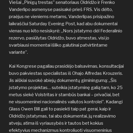
Viešai „Pinigų trestas” senatoriaus Oldridžo ir Frenko
Vanderlipo asmenyse pasisakė prieš FRS. Vis dėlto,
praėjus ne vieniems metams, Vanderlipas prisipažino
laikraščiui Saturday Evening Post, kad abu dokumentai
vienas nuo kito nesiskyrė: „Nors įstatymo dėl Federalinio
rezervo, pasiūlytas Oldridžo, buvo atmestas, visi jo
svarbiausi momentai išliko galutinai patvirtintame
variante”.
Kai Kongrese pagaliau prasidėjo balsavimas, konsultacijai
buvo pakviestas specialistas iš Ohajo Alfredas Krouzeris.
Jis aiškiai suvokė abiejų dokumentų giminingumą: „Šis
įstatymo projektas… suteikia įstatyminę galią tam, ko 25
metus siekė Volstritas ir stambūs bankai – privačiai, bet
ne visuomeninei nacionalinės valiutos kontrolei”. Kadangi
Glass Owen Bill gali to pasiekti taip pat gerai, kaip ir
Oldridžo įstatymas, tai abu dokumentai, jų realizavimo
atveju, atima iš vyriausybės ir tautos bet kokius
efektyvius mechanizmus kontroliuoti visuomeninius