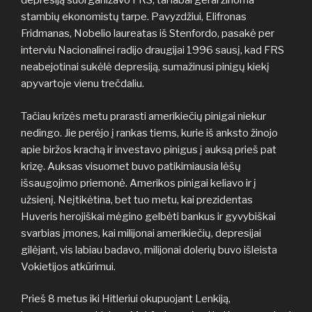
depresiją suorganizavo FRS, tai labai gerai žinoma
stambių ekonomistų tarpe. Pavyzdžiui, Elifronas
Fridmanas, Nobelio laureatas iš Stenfordo, pasakė per
interviu Nacionalinei radijo draugijai 1996 sausį, kad FRS
neabejotinai sukėlė depresiją, sumažinusi pinigų kiekį
apyvartoje vienu trečdaliu.
Tačiau krizės metu prarasti amerikiečių pinigai niekur
nedingo. Jie perėjo į rankas tiems, kurie iš anksto žinojo
apie biržos krachą ir investavo pinigus į auksą prieš pat
krizę. Auksas visuomet buvo patikimiausia lėšų
išsaugojimo priemonė. Amerikos pinigai keliavo ir į
užsienį. Neįtikėtina, bet tuo metu, kai prezidentas
Huveris herojiškai mėgino gelbėti bankus ir gyvybiškai
svarbias įmones, kai milijonai amerikiečių, depresijai
gilėjant, vis labiau badavo, milijonai dolerių buvo išleista
Vokietijos atkūrimui.
Prieš 8 metus iki Hitleriui okupuojant Lenkiją,