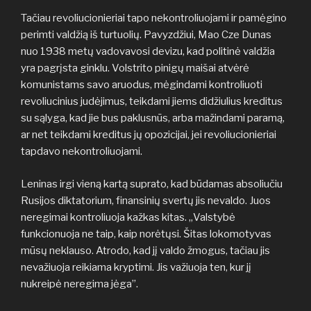
Tačiau revoliucionieriai tapo nekontroliuojami ir pamėgino
perimti valdžią iš turtuolių. Pavyzdžiui, Mao Cze Dunas
nuo 1938 metų vadovavosi devizu, kad politinė valdžia
yra pagrįsta ginklu. Volstrito pinigų maišai atvėrė
komunistams savo aruodus, mėgindami kontroliuoti
revoliucinius judėjimus, teikdami jiems didžiulius kreditus
su sąlyga, kad jie bus paklusnūs, arba mažindami paramą,
ar net teikdami kreditus jų opozicijai, jei revoliucionieriai
tapdavo nekontroliuojami.
Leninas irgi vieną kartą suprato, kad būdamas absoliučiu
Rusijos diktatorium, finansinių svertų jis nevaldo. Juos
neregimai kontroliuoja kažkas kitas. „Valstybė
funkcionuoja ne taip, kaip norėtųsi. Šitas lokomotyvas
mūsų neklauso. Atrodo, kad jį valdo žmogus, tačiau jis
nevažiuoja reikiama kryptimi. Jis važiuoja ten, kur jį
nukreipė neregima jėga”.