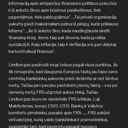
informaciją apie artėjančius finansinės politikos pokyčius
ir iš anksto žinos apie būsimus pasikeitimus, tiek
pagerėjimus, tiek pablogėjimus”. „Tai privati organizacija,
sukurta gauti maksimaliam pelnui iš pinigų, kurie priklauso
kitiems”. „Jie iš anksto žino, kada naudingiausia skelti
finansinę krizę. Jiems taip pat žinoma, kada ją reikia
sustabdyti. Kaip infliacija, taip ir defliacija yra geri dalykai,
kai kontroliuoji finansus”.
Lindbergas pasirodė esąs teisus pagal visus punktus. Jis
tik nesuprato, kad dauguma Europos tautų jau tapo savo
centrinių bankininkų aukomis prieš dešimtis ar net šimtus
metų. Tačiau jam pavyko pastebėti įdomų faktą – vos po
vienerių metų FRS užgrobė aukso rinką. Tačiau
Lindbergas buvo ne vienintelis FRS kritikas. Luji
Makfedenas, buvęs 1920-1931 Bankų ir Valiutos
komiteto pirmininku, pasakė apie FRS: „…FRS sukūrė
viršvalstybę, kurią valdo bankininkai ir pramonininkai,
susivieniję tam, kad pavergtų pasaulį nuosavo