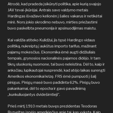
Atrodė, kad pradeda įsikūnyti politika, apie kurią svajojo
JAV tevai-įkūrėjai. Antrais savo valdymo metais
Hardingas išvažiavo kelionėn į šalies vakarus ir netikėtai
mirė. Nors jokio skrodimo nebuvo, mirties priežastimi
buvo paskelbta pneumonija ir apsinuodijimas maistu.
Kai valdžia atiteko Kulidžui, jis tęsė Hardingo vidaus
politiką, nukreiptą į aukštus importo tarifus, mažinant
pajamų mokesčius. Ekonomika ėmė augti didžiuliais
tempais, grynosios nacionalinės pajamos didėjo. Ir tam
tikrų sluoksnių nuomone, tai buvo neleistina. Dėl to, kaip ir
anksčiau, lupikautojai nusprendė, kad atėjo laikas surengti
Amerikos ekonomikai krizę. FRS ėmė pumpuoti į šalį
pinigus. Pinigų masė buvo padidinta 62%. Pinigų buvo
pakankamai, dėl to epocha ir gavo pavadinimą
„kunkuliuojantys dvidešimtieji”.
Prieš mirtį 1910 metais buvęs prezidentas Teodoras
Ruzveltas įspėjo amerikiečius apie tai, kas vyksta. Kaip