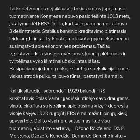
Tai kodėl žmonės neįsiklausė į tokius rimtus įspėjimus ir
tuometiniame Kongrese nebuvo pasipriešinta 1913 metų
įstatymui dėl FRS? Dėl to, kad, kaip pamename, tai buvo
3 dešimtmetis. Stabilus bankinio kreditavimo plėtimasis
leido augti rinkai. T.y. klestėjimo laikotarpyje niekas nenori
susimąstyti apie ekonomines problemas. Tačiau
egzistavo ir kita šios gerovės pusė. Įmonių plėtimasis ir
tvirtėjimas vyko išimtinai už skolintas lėšas.
Besipučiančioje fondų rinkoje siautėjo spekuliacija. Ir nors
viskas atrodė puiku, tai buvo rūmai, pastatyti iš smėlio.
Kai tik situacija „subrendo”, 1929 balandį FRS
krikštatėvis Polas Varburgas išsiuntinėjo savo draugams
slaptą cirkuliarą su įspėjimu apie būsimą krizę ir depresiją
visoje šalyje. 1929 rugpjūtį FRS ėmė mažinti pinigų kiekį
apyvartoje. Dėl to visai nėra sutapimas, kad visų
tuometinių Volstrito verteivų – Džono Rokfelerio, Dž. P.
Morgano, Džozefo Kenedžio, Bernardo Barucho ir kitų –