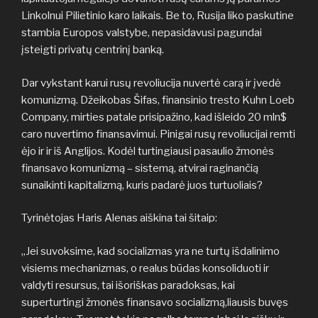
Linkolnui Pilietinio karo laikais. Be to, Rusija liko paskutine
stambia Europos valstybe, nepasidavusi pagundai
įsteigti privatų centrinį banką.
Dar vykstant karui rusų revoliucija nuvertė carą ir įvedė
komunizmą. Džeikobas Šifas, finansinio tresto Kuhn Loeb
Company, mirties patale prisipažino, kad išleido 20 mln$
caro nuvertimo finansavimui. Pinigai rusų revoliucijai remti
ėjo ir ir iš Anglijos. Kodėl turtingiausi pasaulio žmonės
finansavo komunizmą – sistemą, atvirai raginančią
sunaikinti kapitalizmą, kuris padarė juos turtuoliais?
Tyrinėtojas Haris Alenas aiškina tai šitaip:
„Jei suvoksime, kad socializmas yra ne turtų išdalinimo
visiems mechanizmas, o realus būdas konsoliduoti ir
valdyti resursus, tai išoriškas paradoksas, kai
superturtingi žmonės finansavo socializmą,liausis buvęs