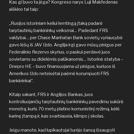
Kas gi buvo ta jėga? Kongreso narys Luji Makfedenas
aiškino tai taip:
„Rusijos istoriniam keliui lemtingą įtaką padarė
tarptautinių bankininkų veiksmai… Padedant FRS
valdybai… per Chase Manhatan Bank sovietų vyriausybė
gavo lėšų iš JAV Iždo. Anglija irgi gavo mūsų pinigus per
Federalinio Rezervo skyrius, o paskui perdavė juos
sovietams su didelėmis palūkanomis… Istorinė statyba –
Dnepro HE – buvo finansuojama už pinigus, kuriuos iš
Amerikos Iždo neteisėtai paėmė korumpuoti FRS
bankininkai”.
Kitaip sakant, FRS ir Anglijos Bankas, juos
kontroliuojančių tarptautinių bankininkų pavedimu sukūrė
monstrą, kuris 70 metų platino komunistinį režimą, kėlė
karinę įtampą ir, kas svarbiausia, klimpo į skolas.
Jeigu manote, kad lupikautojai turėjo šansą išsaugoti