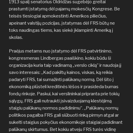
1913 spalį senatorius Oldridžas sugebėjo greitai
prastumti įstatymą dėl pajamų mokesčių Kongrese. Be
teisės tiesiogiai apmokestinti Amerikos piliečius,
apeinant valstijų pozicijas, įstatymas dėl FRS būtų ne
toks naudingas tiems, kas siekė įklampinti Ameriką į
skolas.
Praėjus metams nuo įstatymo dėl FRS patvirtinimo,
kongresmenas Lindbergas paaiškino, kokiu būdu ši
organizacija kuria taip vadinamą „verslo ciklą” ir naudoja jį
savo interesais: „Kad pakiltų kainos, viskas, ką reikia
padaryti FRS, tai sumažinti palūkanų normą. Dėl šito į
ekonomiką plūsteli kreditinės lėšos ir prasideda bumas
fondų rinkoje. Paskui, kai verslininkai pripranta prie tokių
sąlygų, FRS gali nutraukti įsivaizduojamą klestėjimą
staigiu palūkanų normos padidinimu”. „Palūkanų normų
politikos pagalba FRS gali siūbuoti rinką pirmyn atgal ar
sukelti staigius pokyčius ekonomikoje staigiai padidinant
palūkanų skirtumus. Bet kokiu atveju FRS turės vidinę