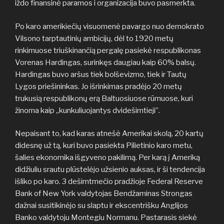
iždo finansinė paramos i organizacija buvo pasmerkta.
Po karo amerikiečių visuomenė pavargo nuo demokrato
Vilsono tarptautinių ambicijų, dėl to 1920 metų
rinkimuose triuškinančią pergalę pasiekė respublikonas
Vorenas Hardingas, surinkęs daugiau kaip 60% balsų.
Hardingas buvo aršus tiek bolševizmo, tiek ir Tautų
Lygos priešininkas. Jo išrinkimas pradėjo 20 metų
trukusią respublikonų erą Baltuosiuose rūmuose, kuri
žinoma kaip „kunkuliuojantys dvidešimtieji”.
Nepaisant to, kad karas atnešė Amerikai skolą, 20 kartų
didesnę už tą, kuri buvo pasiekta Pilietinio karo metu,
šalies ekonomika išgyveno pakilimą. Per karą į Ameriką
didžiuliu srautu plūstelėjo užsienio auksas, ir ši tendencija
išliko po karo. 3 dešimtmečio pradžioje Federal Reserve
Bank of New York valdytojas Bendžaminas Strongas
dažnai susitikinėjo su slaptu ir ekscentrišku Anglijos
Banko valdytoju Montegiu Normanu. Pastarasis siekė