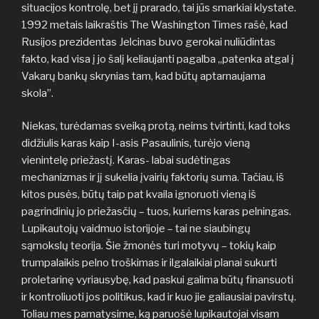
situacijos kontrolę, bet jį prarado, tai jūs smarkiai klystate.
1992 metais laikraštis The Washington Times rašė, kad
Rusijos prezidentas Jelcinas buvo gerokai nuliūdintas
fakto, kad visa į jo šalį keliaujanti pagalba „patenka atgal į
Vakarų bankų skrynias tam, kad būtų aptarnaujama
skola”.
Niekas, turėdamas sveiką protą, neims tvirtinti, kad toks
didžiulis karas kaip I-asis Pasaulinis, turėjo vieną
vienintelę priežastį. Karas- labai sudėtingas
mechanizmas ir jį sukelia įvairių faktorių suma. Tačiau, iš
kitos pusės, būtų taip pat kvaila ignoruoti vieną iš
pagrindinių jo priežasčių – tuos, kuriems karas pelningas.
Lupikautojų vaidmuo istorijoje – tai ne siaubingų
sąmokslų teorija. Šie žmonės turi motyvų – tokių kaip
trumpalaikis pelno troškimas ir ilgalaikiai planai sukurti
proletarinę vyriausybę, kad paskui galima būtų finansuoti
ir kontroliuoti jos politikus, kad ir kuo jie galiausiai pavirstų.
Toliau mes pamatysime, ką paruošė lupikautojai visam