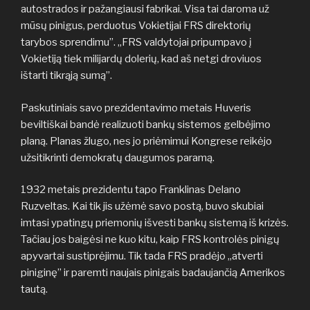
autostrados ir pažangiausi fabrikai. Visa tai daroma už
mūsų pinigus, perduotus Vokietijai FRS direktorių
tarybos sprendimu”. „FRS valdytojai pripumpavo į
Vokietiją tiek milijardų dolerių, kad aš netgi droviuos
ištarti tikrąją sumą”.
Paskutiniais savo prezidentavimo metais Huveris
beviltiškai bandė realizuoti bankų sistemos gelbėjimo
planą. Planas žlugo, nes jo priėmimui Kongrese reikėjo
užsitikrinti demokratų daugumos paramą.
1932 metais prezidentu tapo Franklinas Delano
Ruzveltas. Kai tik jis užėmė savo postą, buvo skubiai
imtasi ypatingų priemonių išvesti bankų sistemą iš krizės.
Tačiau jos baigėsi ne kuo kitu, kaip FRS kontrolės pinigų
apyvartai sustiprėjimu. Tik tada FRS pradėjo „atverti
piniginę” ir paremti naujais pinigais badaujančią Amerikos
tautą.