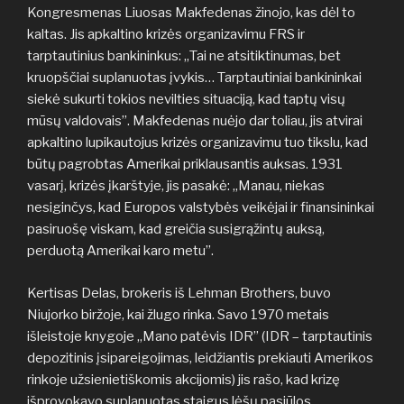
Kongresmenas Liuosas Makfedenas žinojo, kas dėl to
kaltas. Jis apkaltino krizės organizavimu FRS ir
tarptautinius bankininkus: „Tai ne atsitiktinumas, bet
kruopščiai suplanuotas įvykis… Tarptautiniai bankininkai
siekė sukurti tokios nevilties situaciją, kad taptų visų
mūsų valdovais”. Makfedenas nuėjo dar toliau, jis atvirai
apkaltino lupikautojus krizės organizavimu tuo tikslu, kad
būtų pagrobtas Amerikai priklausantis auksas. 1931
vasarį, krizės įkarštyje, jis pasakė: „Manau, niekas
nesiginčys, kad Europos valstybės veikėjai ir finansininkai
pasiruošę viskam, kad greičia susigrąžintų auksą,
perduotą Amerikai karo metu”.
Kertisas Delas, brokeris iš Lehman Brothers, buvo
Niujorko biržoje, kai žlugo rinka. Savo 1970 metais
išleistoje knygoje „Mano patėvis IDR” (IDR – tarptautinis
depozitinis įsipareigojimas, leidžiantis prekiauti Amerikos
rinkoje užsienietiškomis akcijomis) jis rašo, kad krizę
išprovokavo suplanuotas staigus lėšų pasiūlos