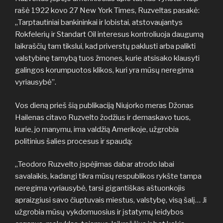
rašė 1922 kovo 27 New York Times, Ruzveltas pasakė:
„Tarptautiniai bankininkai ir lobistai, atstovaujantys
Rokfelerių ir Standart Oil interesus kontroliuoja daugumą
laikraščių tam tikslui, kad priverstų paklusti arba palikti
valstybinę tarnybą tuos žmones, kurie atsisako klausyti
galingos korumpuotos klikos, kuri yra mūsų neregima
vyriausybė”.
Vos dieną prieš šią publikaciją Niujorko meras Džonas
Hailenas citavo Ruzvelto žodžius ir demaskavo tuos,
kurie, jo manymu, ima valdžią Amerikoje, užgrobia
politinius šalies procesus ir spaudą:
„Teodoro Ruzvelto įspėjimas dabar atrodo labai
savalaikis, kadangi tikra mūsų respublikos rykšte tampa
neregima vyriausybė, tarsi gigantiškas aštuonkojis
apraizgiusi savo čiuptuvais miestus, valstybę, visą šalį… Ji
užgrobia mūsų vykdomuosius ir įstatymų leidybos