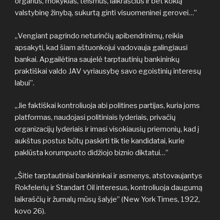
organus, mokyklas, teismus, laikraščius ir bet kokią
valstybinę žinybą, sukurtą ginti visuomeninei gerovei…”
„Vengiant pagrindo neturinčių apibendrinimų, reikia
apsakyti, kad šiam aštuonkojui vadovauja galingiausi
bankai. Apgailėtina saujelė tarptautinių bankininkų
praktiškai valdo JAV vyriausybę savo egoistinių interesų
labui”.
„Jie faktiškai kontroliuoja abi politines partijas, kuria joms
platformas, naudojasi politiniais lyderiais, privačių
organizacijų lyderiais ir imasi visokiausių priemonių, kad į
aukštus postus būtų paskirti tik tie kandidatai, kurie
paklūsta korumpuoto didžiojo biznio diktatui…”
„Šitie tarptautiniai bankininkai ir asmenys, atstovaujantys
Rokfelerių ir Standart Oil interesus, kontroliuoja daugumą
laikraščių ir žurnalų mūsų šalyje” (New York Times, 1922,
kovo 26).