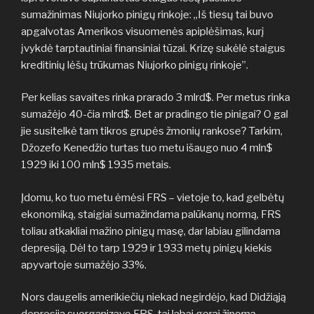
sumažinimas Niujorko pinigų rinkoje: „Iš tiesų tai buvo
apgalvotas Amerikos visuomenės apiplėšimas, kurį
įvykdė tarptautiniai finansiniai tūzai. Krizę sukėlė staigus
kreditinių lėšų trūkumas Niujorko pinigų rinkoje”.
Per kelias savaites rinka prarado 3 mlrd$. Per metus rinka
sumažėjo 40-čia mlrd$. Bet ar pradingo tie pinigai? O gal
jie susitelkė tam tikros grupės žmonių rankose? Tarkim,
Džozefo Kenedžio turtas tuo metu išaugo nuo 4 mln$
1929 iki 100 mln$ 1935 metais.
Įdomu, ko tuo metu ėmėsi FRS – vietoje to, kad gelbėtų
ekonomiką, staigiai sumažindama palūkanų normą, FRS
toliau atkakliai mažino pinigų masę, dar labiau gilindama
depresiją. Dėl to tarp 1929 ir 1933 metų pinigų kiekis
apyvartoje sumažėjo 33%.
Nors daugelis amerikiečių niekad negirdėjo, kad Didžiąją