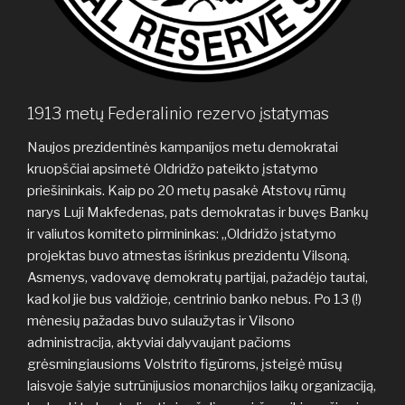
1913 metų Federalinio rezervo įstatymas
Naujos prezidentinės kampanijos metu demokratai
kruopščiai apsimetė Oldridžo pateikto įstatymo
priešininkais. Kaip po 20 metų pasakė Atstovų rūmų
narys Luji Makfedenas, pats demokratas ir buvęs Bankų
ir valiutos komiteto pirmininkas: „Oldridžo įstatymo
projektas buvo atmestas išrinkus prezidentu Vilsoną.
Asmenys, vadovavę demokratų partijai, pažadėjo tautai,
kad kol jie bus valdžioje, centrinio banko nebus. Po 13 (!)
mėnesių pažadas buvo sulaužytas ir Vilsono
administracija, aktyviai dalyvaujant pačioms
grėsmingiausioms Volstrito figūroms, įsteigė mūsų
laisvoje šalyje sutrūnijusios monarchijos laikų organizaciją,