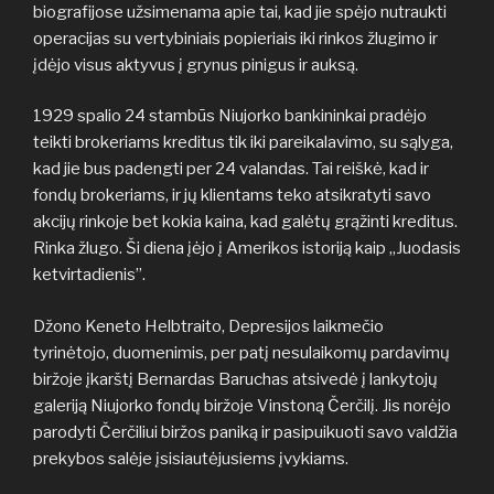
biografijose užsimenama apie tai, kad jie spėjo nutraukti
operacijas su vertybiniais popieriais iki rinkos žlugimo ir
įdėjo visus aktyvus į grynus pinigus ir auksą.
1929 spalio 24 stambūs Niujorko bankininkai pradėjo
teikti brokeriams kreditus tik iki pareikalavimo, su sąlyga,
kad jie bus padengti per 24 valandas. Tai reiškė, kad ir
fondų brokeriams, ir jų klientams teko atsikratyti savo
akcijų rinkoje bet kokia kaina, kad galėtų grąžinti kreditus.
Rinka žlugo. Ši diena įėjo į Amerikos istoriją kaip „Juodasis
ketvirtadienis”.
Džono Keneto Helbtraito, Depresijos laikmečio
tyrinėtojo, duomenimis, per patį nesulaikomų pardavimų
biržoje įkarštį Bernardas Baruchas atsivedė į lankytojų
galeriją Niujorko fondų biržoje Vinstoną Čerčilį. Jis norėjo
parodyti Čerčiliui biržos paniką ir pasipuikuoti savo valdžia
prekybos salėje įsisiautėjusiems įvykiams.