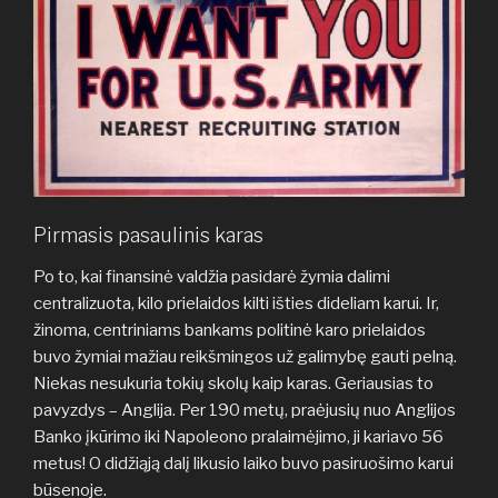
Pirmasis pasaulinis karas
Po to, kai finansinė valdžia pasidarė žymia dalimi
centralizuota, kilo prielaidos kilti išties dideliam karui. Ir,
žinoma, centriniams bankams politinė karo prielaidos
buvo žymiai mažiau reikšmingos už galimybę gauti pelną.
Niekas nesukuria tokių skolų kaip karas. Geriausias to
pavyzdys – Anglija. Per 190 metų, praėjusių nuo Anglijos
Banko įkūrimo iki Napoleono pralaimėjimo, ji kariavo 56
metus! O didžiąją dalį likusio laiko buvo pasiruošimo karui
būsenoje.