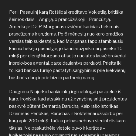
Per I Pasaulinį karą Rotšildai kreditavo Vokietiją, britiška
šeimos dalis – Angliją, o prancūziškoji – Prancūziją.
Amerikoje Dž. P. Morganas užsiėmė kariniais tiekimais
prancūzams ir anglams. Po 6 mėnesių nuo karo pradžios
verslas taip suklestėjo, kad Morganas tapo stambiausiu
kariniu tiekėju pasaulyje, jo kariniai užpirkimai pasiekė 10
mln$ per dieną! Morgano ofise jo nuolatos laukė brokeriai
ir prekybos agentai, pageidaujantys parduoti. Prieita iki
to, kad bankas turėjo pastatyti sargybinius prie kiekvienų
būstinės durų ir prie biznio partnerių namų.
Dauguma Niujorko bankininkų irgi neblogai pasipelnė iš
karo. Ironiška, kad atsakingu už gynybinę sritį prezidentas
paskyrė būtent Bernardą Baruchą. Kaip rašo istorikas
Džeimsas Perlokas, Baruchas ir Rokfeleriai užsidirbo per
karą apie 200 mln$. Tačiau pelnas nebuvo vienintelis karo
tikslas. Ne paskutinėje vietoje buvo ir kerštas –
lupikautojai negalėjo dovanoti rusų carams jų paramos