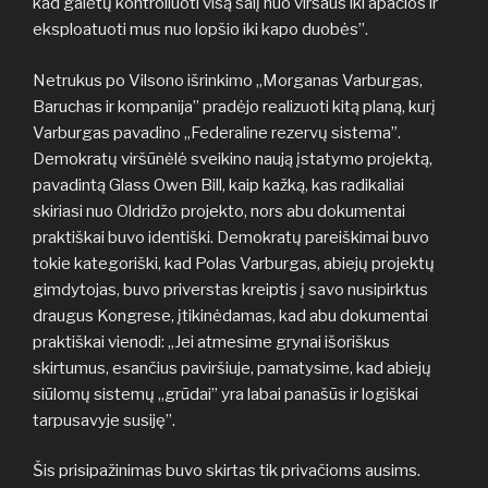
kad galėtų kontroliuoti visą šalį nuo viršaus iki apačios ir
eksploatuoti mus nuo lopšio iki kapo duobės”.
Netrukus po Vilsono išrinkimo „Morganas Varburgas,
Baruchas ir kompanija” pradėjo realizuoti kitą planą, kurį
Varburgas pavadino „Federaline rezervų sistema”.
Demokratų viršūnėlė sveikino naują įstatymo projektą,
pavadintą Glass Owen Bill, kaip kažką, kas radikaliai
skiriasi nuo Oldridžo projekto, nors abu dokumentai
praktiškai buvo identiški. Demokratų pareiškimai buvo
tokie kategoriški, kad Polas Varburgas, abiejų projektų
gimdytojas, buvo priverstas kreiptis į savo nusipirktus
draugus Kongrese, įtikinėdamas, kad abu dokumentai
praktiškai vienodi: „Jei atmesime grynai išoriškus
skirtumus, esančius paviršiuje, pamatysime, kad abiejų
siūlomų sistemų „grūdai” yra labai panašūs ir logiškai
tarpusavyje susiję”.
Šis prisipažinimas buvo skirtas tik privačioms ausims.