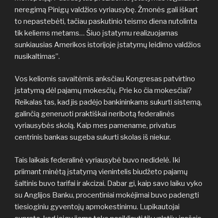
neregimą Pinigų valdžios vyriausybę. Žmonės gali iškart
to nepastebėti, tačiau paskutinio teismo diena nutolinta
tik keliems metams… Šiuo įstatymu realizuojamas
sunkiausias Amerikos istorijoje įstatymų leidimo valdžios
nusikaltimas”.
Vos keliomis savaitėmis anksčiau Kongresas patvirtino
įstatymą dėl pajamų mokesčių. Prie ko čia mokesčiai?
Reikalas tas, kad jis padėjo bankininkams sukurti sistemą,
galinčią generuoti praktiškai neribotą federalinės
vyriausybės skolą. Kaip mes pamename, privatus
centrinis bankas sugeba sukurti skolas iš niekur.
Tais laikais federalinė vyriausybė buvo nedidelė. Iki
priimant minėtą įstatymą vienintelis biudžeto pajamų
šaltinis buvo tarifai ir akcizai. Dabar gi, kaip savo laiku vyko
su Anglijos Banku, procentiniai mokėjimai buvo padengti
tiesioginiu gyventojų apmokestinimu. Lupikautojai