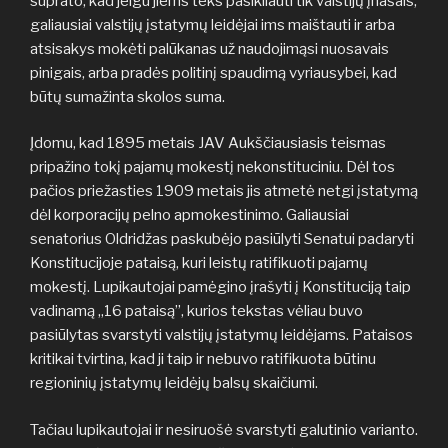
suprato, kad jeigu jiems teks pasikliauti tik valstijų įnašais,
galiausiai valstijų įstatymų leidėjai ims maištauti ir arba
atsisakys mokėti palūkanas už naudojimąsi nuosavais
pinigais, arba pradės politinį spaudimą vyriausybei, kad
būtų sumažinta skolos suma.
Įdomu, kad 1895 metais JAV Aukščiausiasis teismas
pripažino tokį pajamų mokestį nekonstituciniu. Dėl tos
pačios priežasties 1909 metais jis atmetė netgi įstatymą
dėl korporacijų pelno apmokestinimo. Galiausiai
senatorius Oldridžas paskubėjo pasiūlyti Senatui padaryti
Konstitucijoje pataisą, kuri leistų ratifikuoti pajamų
mokestį. Lupikautojai pamėgino įrašyti į Konstituciją taip
vadinamą „16 pataisą”, kurios tekstas vėliau buvo
pasiūlytas svarstyti valstijų įstatymų leidėjams. Pataisos
kritikai tvirtina, kad ji taip ir nebuvo ratifikuota būtinu
regioninių įstatymų leidėjų balsų skaičiumi.
Tačiau lupikautojai ir nesiruošė svarstyti galutinio varianto.