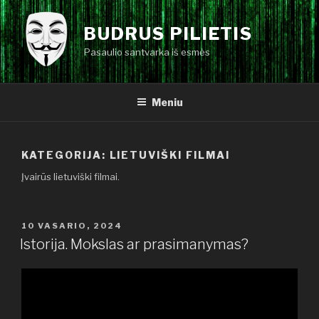
Eiti
prie
BUDRUS PILIETIS
turinio
Pasaulio santvarka iš esmės
Meniu
KATEGORIJA:
LIETUVIŠKI FILMAI
Įvairūs lietuviški filmai.
PASKELBTA
10 VASARIO, 2024
Istorija. Mokslas ar prasimanymas?