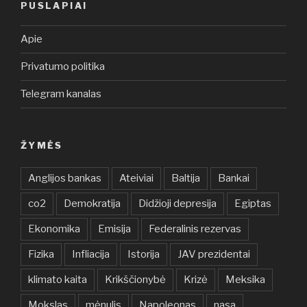
PUSLAPIAI
Apie
Privatumo politika
Telegram kanalas
ŽYMĖS
Anglijos bankas
Ateiviai
Baltija
Bankai
co2
Demokratija
Didžioji depresija
Egiptas
Ekonomika
Emisija
Federalinis rezervas
Fizika
Infliacija
Istorija
JAV prezidentai
klimato kaita
Krikščionybė
Krizė
Meksika
Mokslas
mėnulis
Napoleonas
nasa