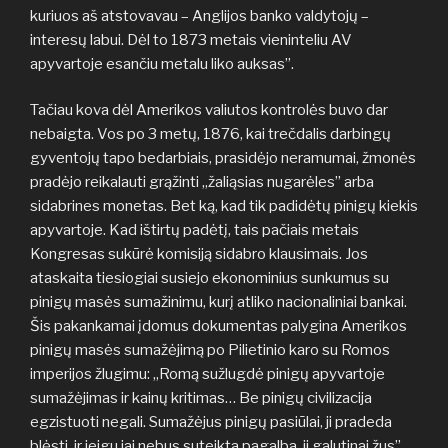
kuriuos aš atstovavau – Anglijos banko valdytojų –
interesų labui. Dėl to 1873 metais vieninteliu AV
apyvartoje esančiu metalu liko auksas”.
Tačiau kova dėl Amerikos valiutos kontrolės buvo dar
nebaigta. Vos po 3 metų, 1876, kai trečdalis darbingų
gyventojų tapo bedarbiais, prasidėjo neramumai, žmonės
pradėjo reikalauti grąžinti „žaliąsias nugarėles” arba
sidabrines monetas. Bet ką, kad tik padidėtų pinigų kiekis
apyvartoje. Kad ištirtų padėtį, tais pačiais metais
Kongresas sukūrė komisiją sidabro klausimais. Jos
ataskaita tiesiogiai susiejo ekonominius sunkumus su
pinigų masės sumažinimu, kurį atliko nacionaliniai bankai.
Šis pakankamai įdomus dokumentas palygina Amerikos
pinigų masės sumažėjimą po Pilietinio karo su Romos
imperijos žlugimu: „Romą sužlugdė pinigų apyvartoje
sumažėjimas ir kainų kritimas… Be pinigų civilizacija
egzistuoti negali. Sumažėjus pinigų pasiūlai, ji pradeda
blėsti, ir jeigu jai nebus suteikta pagalba, ji galutinai žus”.