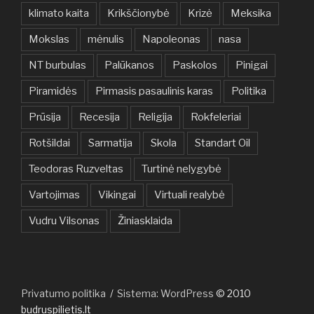
klimato kaita
Krikščionybė
Krizė
Meksika
Mokslas
mėnulis
Napoleonas
nasa
NT burbulas
Palūkanos
Paskolos
Pinigai
Piramidės
Pirmasis pasaulinis karas
Politika
Prūsija
Recesija
Religija
Rokfeleriai
Rotšildai
Sarmatija
Skola
Standart Oil
Teodoras Ruzveltas
Turtinė nelygybė
Vartojimas
Vikingai
Virtuali realybė
Vudru Vilsonas
Žiniasklaida
Privatumo politika
Sistema: WordPress