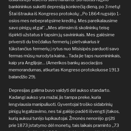
bankininkus sukelti depresiją konkrečią dieną, po 3 metų!
Štai ištrauka iš Kongreso protokolų: „Po 1864 rugsėjo 1-
osios mes nebepratęsime kreditų. Mes pareikalausime
savo pinigų atgal”. „Mes atimsim iš skolininkų teisę
išpirkti užstatus ir tapsim jų savininkais. Mes galėsime
priversti du trečdalius fermerių į pietvakarius ir
tūkstančius fermerių į rytus nuo Misisipės parduoti savo
fermas mūsų nurodyta kaina… Tada jie taps nuomininkais,
kaip yra Anglijoje… (Amerikos bankų asociacijos
memorandumas, atkurtas Kongreso protokoluose 1913
balandžio 29).
Depresijas galima buvo valdyti dėl aukso standarto.
Kadangi aukso yra mažai, jis tampa preke, kuria
lengviausia manipuliuoti. Gyventojai troško sidabrinių
pinigų legalizavimo, nes tai galėjo padėti išvengti įtakos,
kurią auksui turėjo lupikautojai. Žmonės nenorėjo grįžti
prie 1873 įstatymo dėl monetų, tais laikais praminto „73