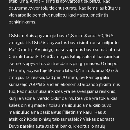
stabilumą. Antra – išimti iš apyvartos tiek pinigų, kad
dauguma gyventojų tiek nuskurstų, kad jiems jau būtų vis
vien arba jie pernelyg nusilptų, kad galėtų priešintis
bankininkams.
1886 metais apyvartoje buvo 1,8 mlrd $ arba 50,46 $
žmogui. Tik 1867 iš apyvartos buvo išimta pusė milijardo.
Po 10 metų JAV pinigų masės apimtis buvo sumažinta iki
0,6 mlrd arba iki 14,6 $ žmogui. Kitaip sakant, bankininkai
išėmė iš apyvartos du trečdalius pinigų masės. O dar po
10 metų apyvartoje liko viso labo 0,4 mlrd $, arba 8,67 $
žmogui. Tai reiškia, kad per 20 metų perkamoji galia
sumažėjo 760%! Šiandien ekonomistai bando įtikinti mus
tuo, kad nuosmukiai ir krizės yra neišvengiama reiškinio,
kurį jie vadina „verslo ciklu” dalimi. Realybė yra tokia, kas
šalies pinigų mase ir toliau manipuliuojama, kaip buvo
manipuliuojama pasibaigus Pilietiniam karui. Kas g
atsitiko? Kodėl pinigų taip sumažėjo? Viskas paprasta.
Buvo pareikalauta grąžinti bankų kreditus, o naujų