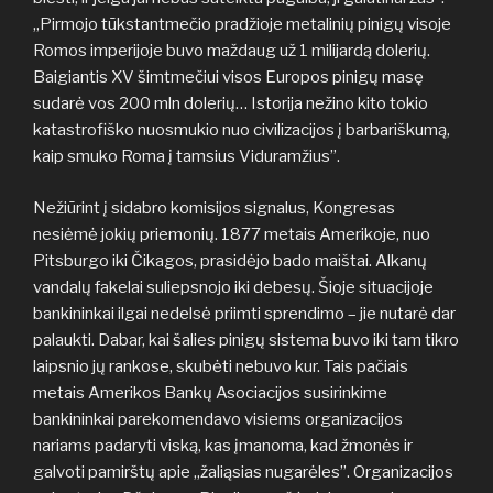
„Pirmojo tūkstantmečio pradžioje metalinių pinigų visoje
Romos imperijoje buvo maždaug už 1 milijardą dolerių.
Baigiantis XV šimtmečiui visos Europos pinigų masę
sudarė vos 200 mln dolerių… Istorija nežino kito tokio
katastrofiško nuosmukio nuo civilizacijos į barbariškumą,
kaip smuko Roma į tamsius Viduramžius”.
Nežiūrint į sidabro komisijos signalus, Kongresas
nesiėmė jokių priemonių. 1877 metais Amerikoje, nuo
Pitsburgo iki Čikagos, prasidėjo bado maištai. Alkanų
vandalų fakelai suliepsnojo iki debesų. Šioje situacijoje
bankininkai ilgai nedelsė priimti sprendimo – jie nutarė dar
palaukti. Dabar, kai šalies pinigų sistema buvo iki tam tikro
laipsnio jų rankose, skubėti nebuvo kur. Tais pačiais
metais Amerikos Bankų Asociacijos susirinkime
bankininkai parekomendavo visiems organizacijos
nariams padaryti viską, kas įmanoma, kad žmonės ir
galvoti pamirštų apie „žaliąsias nugarėles”. Organizacijos