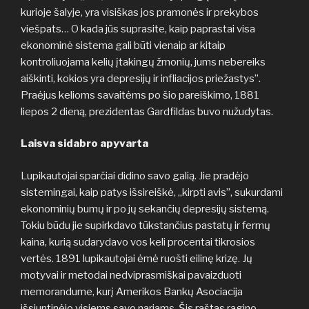
kurioje šalyje, yra visiškas jos pramonės ir prekybos
viešpats… O kada jūs suprasite, kaip paprastai visa
ekonominė sistema gali būti vienaip ar kitaip
kontroliuojama kelių įtakingų žmonių, jums nebereiks
aiškinti, kokios yra depresijų ir infliacijos priežastys”.
Praėjus kelioms savaitėms po šio pareiškimo, 1881
liepos 2 dieną, prezidentas Gardfildas buvo nužudytas.
Laisva sidabro apyvarta
Lupikautojai sparčiai didino savo galią. Jie pradėjo
sistemingai, kaip patys išsireiškė, „kirpti avis”, sukurdami
ekonominių bumų ir po jų sekančių depresijų sistemą.
Tokiu būdu jie supirkdavo tūkstančius pastatų ir fermų
kaina, kurią sudarydavo vos keli procentai tikrosios
vertės. 1891 lupikautojai ėmė ruošti eilinę krizę. Jų
motyvai ir metodai nedviprasmiškai pavaizduoti
memorandume, kurį Amerikos Bankų Asociacija
išsiuntinėjo visiems savo nariams. Šis raštas ragino