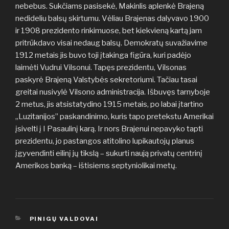
nebebus. Sukčiams pasisekė, Makinlis aplenkė Brajeną
nedideliu balsų skirtumu. Vėliau Brajenas dalyvavo 1900
ir 1908 prezidento rinkimuose, bet kiekvieną kartą jam
pritrūkdavo visai nedaug balsų. Demokratų suvažiavime
1912 metais jis buvo toji įtakinga figūra, kuri padėjo
laimėti Vudrui Vilsonui. Tapęs prezidentu, Vilsonas
paskyrė Brajeną Valstybės sekretoriumi. Tačiau tasai
greitai nusivylė Vilsono administracija. Išbuvęs tarnyboje
2 metus, jis atsistatydino 1915 metais, po labai įtartino
„Luzitanijos” paskandinimo, kuris tapo pretekstu Amerikai
įsivelti į I Pasaulinį karą. Ir nors Brajenui nepavyko tapti
prezidentu, jo pastangos atitolino lupikautojų planus
įgyvendinti eilinį jų tikslą – sukurti naują privatų centrinį
Amerikos banką – ištisiems septyniolikai metų.
KATEGORIJOS
PINIGŲ VALDOVAI