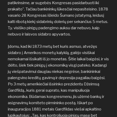
patikrinsime, ar sugebės Kongresas pasidarbuoti iki
prakaito”. Tačiau bankininkų lūkesčiai nepasiteisino. 1878
vasario 28 Kongresas išleido Šumano įstatymą, leidusį
kalti ribotą kiekį sidabrinių dolerių per sekančius 5 metus.
T.y. visiško pinigų padengimo auksu dar nebuvo, kaip
nebuvo ir laisvos sidabro apyvartos.
Įdomu, kad iki 1873 metų bet kuris asmuo, atvežęs
sidabro į Amerikos monetų kalyklą, galėjo visiškai
nemokamai išsikalti iš jo monetas. Šitie laikai baigėsi, ir vis
dėlto, šiek tiek pinigų į ekonomiką visgi pateko. Kadangi
jų viešpatavimui daugiau niekas negrėse, bankininkai
palengvino kreditų gavimą ir depresija pagaliau baigėsi.
Po 3 metų amerikiečiai išsirinko prezidentu Džeimsą
Gardfildą., kuris gerai suprato, kas manipuliuoja
ekonomika. Būdamas kongresmenu, jis užėmė bankų ir
asignavimų komiteto pirmininko postą. Iškart po
inauguracijos 1881 metais Gardfildas viešai apkaltino
lupikautojus: „Tas, kas kontroliuoja pinigų masę bet