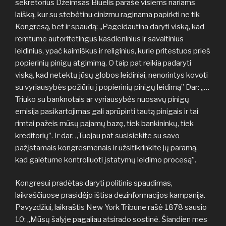
sekretorius Džeimsas Biuelis parašė visiems nariams
laišką, kur su stebėtinu cinizmu raginama papirkti ne tik
Kongresą, bet ir spaudą: „Pageidautina daryti viską, kad
remtume autoritetingus kasdieninius ir savaitinius
leidinius, ypač kaimiškus ir religinius, kurie pritestuos prieš
popierinių pinigų atgimimą. O taip pat reikia padaryti
viską, kad netektų jūsų globos leidiniai, nenorintys kovoti
su vyriausybės požiūriu į popierinių pinigų leidimą” Dar: „…
Triuko su banknotais ar vyriausybės nuosavų pinigų
emisija pasikartojimas gali aprūpinti tautą pinigais ir tai
rimtai pažeis mūsų pajamų bazę, tiek bankininkų, tiek
kreditorių”. Ir dar: „Tuojau pat susisiekite su savo
pažįstamais kongresmenais ir užsitikrinkite jų paramą,
kad galėtume kontroliuoti įstatymų leidimo procesą”.
Kongresui pradėtas daryti politinis spaudimas,
laikraščiuose prasidėjo ištisa dezinformacijos kampanija.
Pavyzdžiui, laikraštis New York Tribune rašė 1878 sausio
10: „Mūsų šalyje pagaliau atsirado sostinė. Šiandien mes