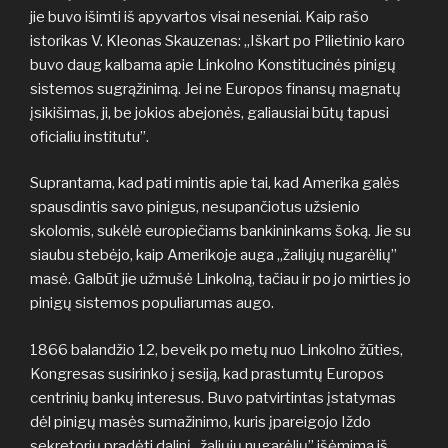
jie buvo išimti iš apyvartos visai neseniai. Kaip rašo
istorikas V. Kleonas Skauzenas: „Iškart po Pilietinio karo
buvo daug kalbama apie Linkolno Konstitucinės pinigų
sistemos sugrąžinimą. Jei ne Europos finansų magnatų
įsikišimas, ji, be jokios abejonės, galiausiai būtų tapusi
oficialiu institutu”.
Suprantama, kad pati mintis apie tai, kad Amerika galės
spausdintis savo pinigus, nesupančiotus užsienio
skolomis, sukėlė europiečiams bankininkams šoką. Jie su
siaubu stebėjo, kaip Amerikoje auga „žaliųjų nugarėlių”
masė. Galbūt jie užmušė Linkolną, tačiau ir po jo mirties jo
pinigų sistemos populiarumas augo.
1866 balandžio 12, beveik po metų nuo Linkolno žūties,
Kongresas susirinko į sesiją, kad prastumtų Europos
centrinių bankų interesus. Buvo patvirtintas įstatymas
dėl pinigų masės sumažinimo, kuris įpareigojo Iždo
sekretorių pradėti dalinį „žaliųjų nugarėlių” išėmimą iš