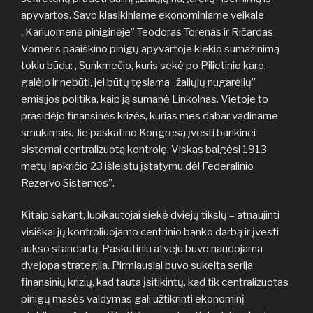
apyvartos. Savo klasikiniame ekonominiame veikale
„Kariuomenė piniginėje” Teodoras Torenas ir Ričardas
Vorneris paaiškino pinigų apyvartoje kiekio sumažinimą
tokiu būdu: „Sunkmečio, kuris sekė po Pilietinio karo,
galėjo ir nebūti, jei būtų tęsiama „žaliųjų nugarėlių”
emisijos politika, kaip ją sumanė Linkolnas. Vietoje to
prasidėjo finansinės krizės, kurias mes dabar vadiname
smukimais. Jie paskatino Kongresą įvesti bankinei
sistemai centralizuotą kontrolę. Viskas baigėsi 1913
metų lapkričio 23 išleistu įstatymu dėl Federalinio
Rezervo Sistemos”.
Kitaip sakant, lupikautojai siekė dviejų tikslų – atnaujinti
visiškai jų kontroliuojamo centrinio banko darbą ir įvesti
aukso standartą. Paskutiniu atveju buvo naudojama
dvejopa strategija. Pirmiausiai buvo sukelta serija
finansinių krizių, kad tauta įsitikintų, kad tik centralizuotas
pinigų masės valdymas gali užtikrinti ekonominį