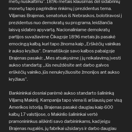
metų nusikaltimu”. 1896 metais klausimas dėl sidabrinių
monetų tapo pagrindine rinkimų į prezidentus tema.
Viljamas Brajenas, senatorius iš Nebraskos, bolotiravosi į
prezidentus nuo demokratų su programa, leidžiančia
laisvą sidabro apyvartą. Nacionaliniame demokratų
partijos suvažiavime Čikagoje 1896 metais jis pasakė
emocingą kalbą, kuri tapo žinoma kaip „Erškėčių vainikas
ir aukso kryžius”. Dramatiškoje savo kalbos pabaigoje
Brajenas pasakė: „Mes atsakysime į jų reikalavimą įvesti
aukso standartą: „Jūs neuždėsite ant darbo galvos
erškėčių vainiko, jūs nenukryžiuosite žmonijos ant aukso
kryžiaus”.
Bankininkai dosniai parėmė aukso standarto šalininką
Viljamą Makinlį. Kampanija tapo viena iš aršiausių per visą
Amerikos istoriją. Brajenas pasakė daugiau kaip 600
kalbų 17 valstijose, o Makinlio šalininkai vertė
pramonininkus aiškinti savo darbininkams, kad jeigu
Brajenas nugalės, jų fabrikai užsidarys ir darbo daugiau