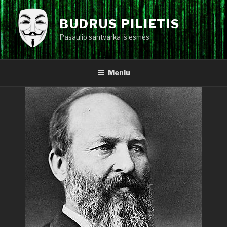
Eiti
prie
BUDRUS PILIETIS
turinio
Pasaulio santvarka iš esmės
Meniu