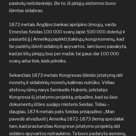
paskolų neišdavinėjo. Be to, iš pinigų sistemos buvo
išimtas sidabras.
1872 metais Anglijos bankas aprūpino žmogų, vardu
Ernestas Seidas 100 000 svarų (apie 500 000 dolerių) ir
pasiuntė jį į Ameriką papirkti įtakingų kongresmenų, kad
tie padėtų išimti sidabrą iš apyvartos. Jam buvo pasakyta,
kad jei šitų pinigų bus per mažai, tai gaus dar 100 000
svarų arba tiek, kiek prireiks.
Sekančiais 1873 metais Kongresas išleido įstatymą dėl
monetų ir sidabrinių monetų kalimas nutrūko. Vėliau
atstovų rūmų narys Semiuelis Huberis, pristatęs
Kongresui šį įstatymo projektą, pripažino, kad su šiuo
dokumentų išties susijęs misteris Seidas. Toliau –
daugiau. 1874 metais pats Seidas prisipažino: „Man
pavedė atvažiuoti į Ameriką 1872-1873 žiemą specialiai
tam, kad prastumčiau Kongrese įstatymo projektą dėl
sidabro apyvartos nutraukimo. Ta buvo padaryta asmenų,