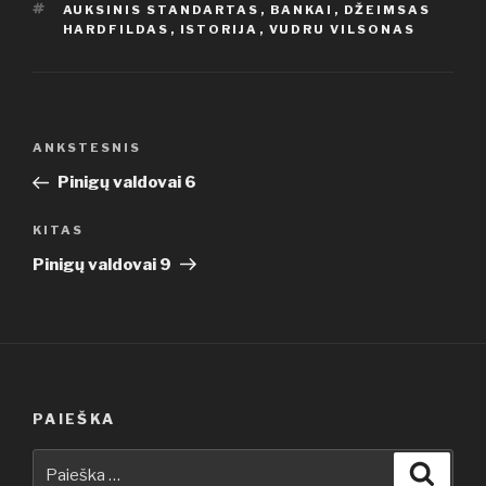
ŽYMOS
AUKSINIS STANDARTAS
,
BANKAI
,
DŽEIMSAS
HARDFILDAS
,
ISTORIJA
,
VUDRU VILSONAS
Navigacija
Ankstesnis
ANKSTESNIS
tarp
įrašas
Pinigų valdovai 6
įrašų
Kitas
KITAS
įrašas
Pinigų valdovai 9
PAIEŠKA
Ieškoti:
Ieškot