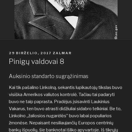
PASKELBTA
29 BIRŽELIO, 2017
ZALMAR
Pinigų valdovai 8
Auksinio standarto sugrąžinimas
Kai tik pašalino Linkolną, sekantis lupikautojų tikslas buvo
visiška Amerikos valiutos kontrolė. Tačiau tai padaryti
buvo ne taip paprasta. Pradėjus įsisavinti Laukinius
Vakarus, ten buvo atrasti didžiuliai sidabro telkiniai. Be to,
Linkolno „žaliosios nugarėlės” buvo labai populiarios
žmonėse. Nepaisant nesiliaujančių Europos centrinių
bankų išpuolių, šie banknotai išliko apyvartoje. Iš tikrųjų