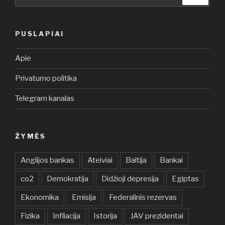
PUSLAPIAI
Apie
Privatumo politika
Telegram kanalas
ŽYMĖS
Anglijos bankas
Ateiviai
Baltija
Bankai
co2
Demokratija
Didžioji depresija
Egiptas
Ekonomika
Emisija
Federalinis rezervas
Fizika
Infliacija
Istorija
JAV prezidentai