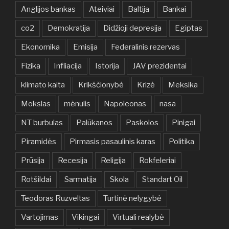
Anglijos bankas
Ateiviai
Baltija
Bankai
co2
Demokratija
Didžioji depresija
Egiptas
Ekonomika
Emisija
Federalinis rezervas
Fizika
Infliacija
Istorija
JAV prezidentai
klimato kaita
Krikščionybė
Krizė
Meksika
Mokslas
mėnulis
Napoleonas
nasa
NT burbulas
Palūkanos
Paskolos
Pinigai
Piramidės
Pirmasis pasaulinis karas
Politika
Prūsija
Recesija
Religija
Rokfeleriai
Rotšildai
Sarmatija
Skola
Standart Oil
Teodoras Ruzveltas
Turtinė nelygybė
Vartojimas
Vikingai
Virtuali realybė