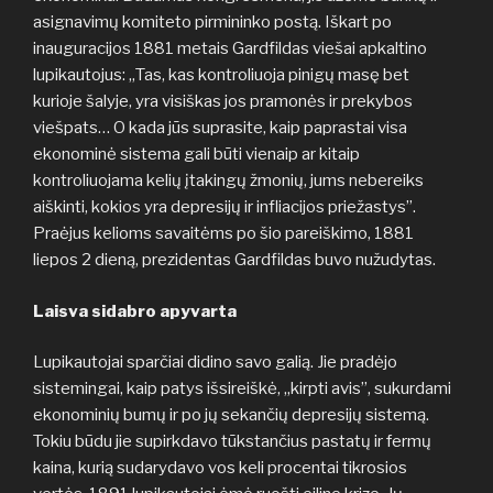
asignavimų komiteto pirmininko postą. Iškart po
inauguracijos 1881 metais Gardfildas viešai apkaltino
lupikautojus: „Tas, kas kontroliuoja pinigų masę bet
kurioje šalyje, yra visiškas jos pramonės ir prekybos
viešpats… O kada jūs suprasite, kaip paprastai visa
ekonominė sistema gali būti vienaip ar kitaip
kontroliuojama kelių įtakingų žmonių, jums nebereiks
aiškinti, kokios yra depresijų ir infliacijos priežastys”.
Praėjus kelioms savaitėms po šio pareiškimo, 1881
liepos 2 dieną, prezidentas Gardfildas buvo nužudytas.
Laisva sidabro apyvarta
Lupikautojai sparčiai didino savo galią. Jie pradėjo
sistemingai, kaip patys išsireiškė, „kirpti avis”, sukurdami
ekonominių bumų ir po jų sekančių depresijų sistemą.
Tokiu būdu jie supirkdavo tūkstančius pastatų ir fermų
kaina, kurią sudarydavo vos keli procentai tikrosios