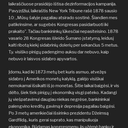
laikraščiuose prasidėjo ištisa dezinformacijos kampanija.
Pavyzdžiui, laikraštis New York Tribune rašė 1878 sausio
10: „Mūsų šalyje pagaliau atsirado sostinė. Šiandien mes
patikrinsime, ar sugebės Kongresas pasidarbuoti iki
prakaito”. Tačiau bankininkų lūkesčiai nepasiteisino. 1878
vasario 28 Kongresas išleido Šumano įstatymą, leidusį
kalti ribotą kiekį sidabrinių dolerių per sekančius 5 metus.
T.y. visiško pinigų padengimo auksu dar nebuvo, kaip
nebuvo ir laisvos sidabro apyvartos.
Įdomu, kad iki 1873 metų bet kuris asmuo, atvežęs
sidabro į Amerikos monetų kalyklą, galėjo visiškai
nemokamai išsikalti iš jo monetas. Šitie laikai baigėsi, ir vis
dėlto, šiek tiek pinigų į ekonomiką visgi pateko. Kadangi
jų viešpatavimui daugiau niekas negrėse, bankininkai
palengvino kreditų gavimą ir depresija pagaliau baigėsi.
Po 3 metų amerikiečiai išsirinko prezidentu Džeimsą
Gardfildą., kuris gerai suprato, kas manipuliuoja
ekonomika. Būdamas kongresmenu, jis užėmė bankų ir