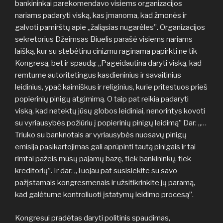
bankininkai parekomendavo visiems organizacijos
nariams padaryti viską, kas įmanoma, kad žmonės ir
galvoti pamirštų apie „žaliąsias nugarėles”. Organizacijos
sekretorius Džeimsas Biuelis parašė visiems nariams
laišką, kur su stebėtinu cinizmu raginama papirkti ne tik
Kongresą, bet ir spaudą: „Pageidautina daryti viską, kad
remtume autoritetingus kasdieninius ir savaitinius
leidinius, ypač kaimiškus ir religinius, kurie pritestuos prieš
popierinių pinigų atgimimą. O taip pat reikia padaryti
viską, kad netektų jūsų globos leidiniai, nenorintys kovoti
su vyriausybės požiūriu į popierinių pinigų leidimą” Dar: „…
Triuko su banknotais ar vyriausybės nuosavų pinigų
emisija pasikartojimas gali aprūpinti tautą pinigais ir tai
rimtai pažeis mūsų pajamų bazę, tiek bankininkų, tiek
kreditorių”. Ir dar: „Tuojau pat susisiekite su savo
pažįstamais kongresmenais ir užsitikrinkite jų paramą,
kad galėtume kontroliuoti įstatymų leidimo procesą”.
Kongresui pradėtas daryti politinis spaudimas,