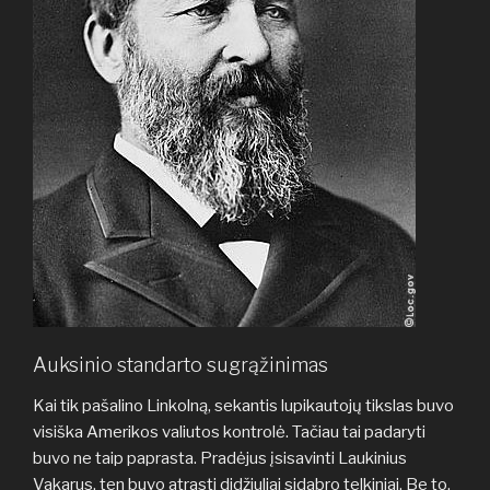
Auksinio standarto sugrąžinimas
Kai tik pašalino Linkolną, sekantis lupikautojų tikslas buvo
visiška Amerikos valiutos kontrolė. Tačiau tai padaryti
buvo ne taip paprasta. Pradėjus įsisavinti Laukinius
Vakarus, ten buvo atrasti didžiuliai sidabro telkiniai. Be to,