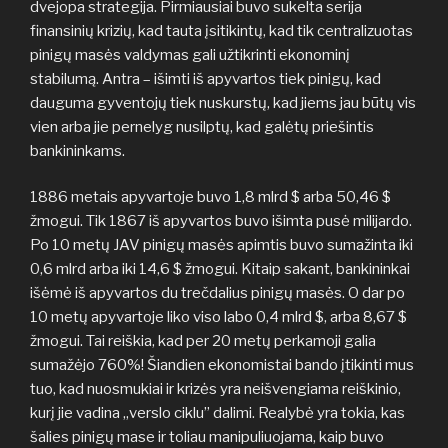
dvejopa strategija. Pirmiausiai buvo sukelta serija
finansinių krizių, kad tauta įsitikintų, kad tik centralizuotas
pinigų masės valdymas gali užtikrinti ekonominį
stabilumą. Antra – išimti iš apyvartos tiek pinigų, kad
dauguma gyventojų tiek nuskurstų, kad jiems jau būtų vis
vien arba jie pernelyg nusilptų, kad galėtų priešintis
bankininkams.
1886 metais apyvartoje buvo 1,8 mlrd $ arba 50,46 $
žmogui. Tik 1867 iš apyvartos buvo išimta pusė milijardo.
Po 10 metų JAV pinigų masės apimtis buvo sumažinta iki
0,6 mlrd arba iki 14,6 $ žmogui. Kitaip sakant, bankininkai
išėmė iš apyvartos du trečdalius pinigų masės. O dar po
10 metų apyvartoje liko viso labo 0,4 mlrd $, arba 8,67 $
žmogui. Tai reiškia, kad per 20 metų perkamoji galia
sumažėjo 760%! Šiandien ekonomistai bando įtikinti mus
tuo, kad nuosmukiai ir krizės yra neišvengiama reiškinio,
kurį jie vadina „verslo ciklu” dalimi. Realybė yra tokia, kas
šalies pinigų mase ir toliau manipuliuojama, kaip buvo