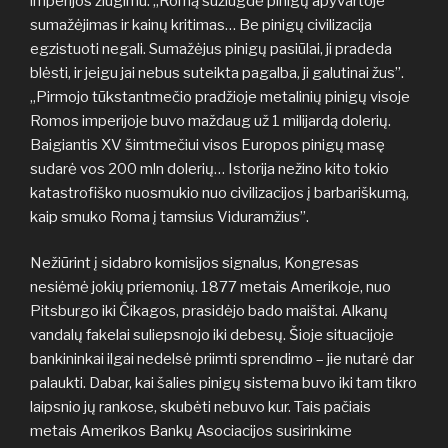
imperijos žlugimu: „Romą sužlugdė pinigų apyvartoje
sumažėjimas ir kainų kritimas… Be pinigų civilizacija
egzistuoti negali. Sumažėjus pinigų pasiūlai, ji pradeda
blėsti, ir jeigu jai nebus suteikta pagalba, ji galutinai žus”.
„Pirmojo tūkstantmečio pradžioje metalinių pinigų visoje
Romos imperijoje buvo maždaug už 1 milijardą dolerių.
Baigiantis XV šimtmečiui visos Europos pinigų masę
sudarė vos 200 mln dolerių… Istorija nežino kito tokio
katastrofiško nuosmukio nuo civilizacijos į barbariškumą,
kaip smuko Roma į tamsius Viduramžius”.
Nežiūrint į sidabro komisijos signalus, Kongresas
nesiėmė jokių priemonių. 1877 metais Amerikoje, nuo
Pitsburgo iki Čikagos, prasidėjo bado maištai. Alkanų
vandalų fakelai suliepsnojo iki debesų. Šioje situacijoje
bankininkai ilgai nedelsė priimti sprendimo – jie nutarė dar
palaukti. Dabar, kai šalies pinigų sistema buvo iki tam tikro
laipsnio jų rankose, skubėti nebuvo kur. Tais pačiais
metais Amerikos Bankų Asociacijos susirinkime