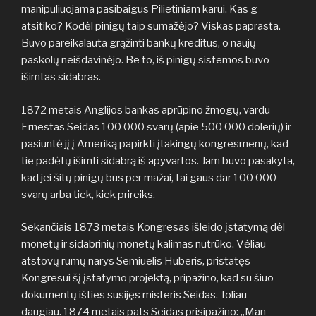
manipuliuojama pasibaigus Pilietiniam karui. Kas g
atsitiko? Kodėl pinigų taip sumažėjo? Viskas paprasta.
Buvo pareikalauta grąžinti bankų kreditus, o naujų
paskolų neišdavinėjo. Be to, iš pinigų sistemos buvo
išimtas sidabras.
1872 metais Anglijos bankas aprūpino žmogų, vardu
Ernestas Seidas 100 000 svarų (apie 500 000 dolerių) ir
pasiuntė jį į Ameriką papirkti įtakingų kongresmenų, kad
tie padėtų išimti sidabrą iš apyvartos. Jam buvo pasakyta,
kad jei šitų pinigų bus per mažai, tai gaus dar 100 000
svarų arba tiek, kiek prireiks.
Sekančiais 1873 metais Kongresas išleido įstatymą dėl
monetų ir sidabrinių monetų kalimas nutrūko. Vėliau
atstovų rūmų narys Semiuelis Huberis, pristatęs
Kongresui šį įstatymo projektą, pripažino, kad su šiuo
dokumentų išties susijęs misteris Seidas. Toliau –
daugiau. 1874 metais pats Seidas prisipažino: „Man