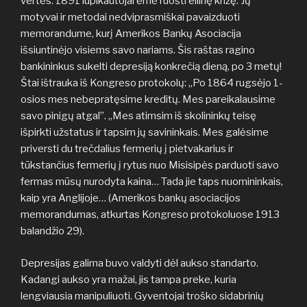
vertės. 1891 lupikautojai ėmė ruošti eilinę krizę. Jų
motyvai ir metodai nedviprasmiškai pavaizduoti
memorandume, kurį Amerikos Bankų Asociacija
išsiuntinėjo visiems savo nariams. Šis raštas ragino
bankininkus sukelti depresiją konkrečią dieną, po 3 metų!
Štai ištrauka iš Kongreso protokolų: „Po 1864 rugsėjo 1-
osios mes nebepratęsime kreditų. Mes pareikalausime
savo pinigų atgal”. „Mes atimsim iš skolininkų teisę
išpirkti užstatus ir tapsim jų savininkais. Mes galėsime
priversti du trečdalius fermerių į pietvakarius ir
tūkstančius fermerių į rytus nuo Misisipės parduoti savo
fermas mūsų nurodyta kaina… Tada jie taps nuomininkais,
kaip yra Anglijoje… (Amerikos bankų asociacijos
memorandumas, atkurtas Kongreso protokoluose 1913
balandžio 29).
Depresijas galima buvo valdyti dėl aukso standarto.
Kadangi aukso yra mažai, jis tampa preke, kuria
lengviausia manipuliuoti. Gyventojai troško sidabrinių