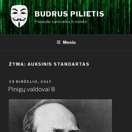
Eiti
prie
BUDRUS PILIETIS
turinio
Pasaulio santvarka iš esmės
Meniu
ŽYMA:
AUKSINIS STANDARTAS
PASKELBTA
29 BIRŽELIO, 2017
Pinigų valdovai 8