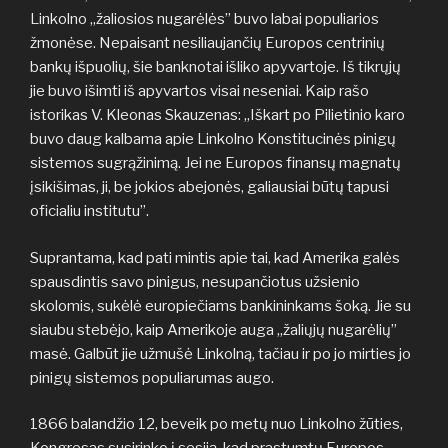
Linkolno „žaliosios nugarėlės” buvo labai populiarios
žmonėse. Nepaisant nesiliaujančių Europos centrinių
bankų išpuolių, šie banknotai išliko apyvartoje. Iš tikrųjų
jie buvo išimti iš apyvartos visai neseniai. Kaip rašo
istorikas V. Kleonas Skauzenas: „Iškart po Pilietinio karo
buvo daug kalbama apie Linkolno Konstitucinės pinigų
sistemos sugrąžinimą. Jei ne Europos finansų magnatų
įsikišimas, ji, be jokios abejonės, galiausiai būtų tapusi
oficialiu institutu”.
Suprantama, kad pati mintis apie tai, kad Amerika galės
spausdintis savo pinigus, nesupančiotus užsienio
skolomis, sukėlė europiečiams bankininkams šoką. Jie su
siaubu stebėjo, kaip Amerikoje auga „žaliųjų nugarėlių”
masė. Galbūt jie užmušė Linkolną, tačiau ir po jo mirties jo
pinigų sistemos populiarumas augo.
1866 balandžio 12, beveik po metų nuo Linkolno žūties,