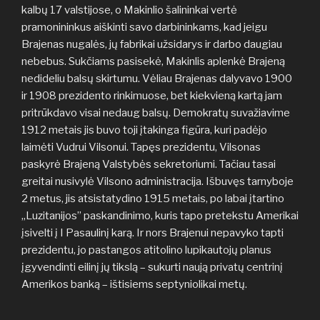
kalbų 17 valstijose, o Makinlio šalininkai vertė
pramonininkus aiškinti savo darbininkams, kad jeigu
Brajenas nugalės, jų fabrikai užsidarys ir darbo daugiau
nebebus. Sukčiams pasisekė, Makinlis aplenkė Brajeną
nedideliu balsų skirtumu. Vėliau Brajenas dalyvavo 1900
ir 1908 prezidento rinkimuose, bet kiekvieną kartą jam
pritrūkdavo visai nedaug balsų. Demokratų suvažiavime
1912 metais jis buvo toji įtakinga figūra, kuri padėjo
laimėti Vudrui Vilsonui. Tapęs prezidentu, Vilsonas
paskyrė Brajeną Valstybės sekretoriumi. Tačiau tasai
greitai nusivylė Vilsono administracija. Išbuvęs tarnyboje
2 metus, jis atsistatydino 1915 metais, po labai įtartino
„Luzitanijos” paskandinimo, kuris tapo pretekstu Amerikai
įsivelti į I Pasaulinį karą. Ir nors Brajenui nepavyko tapti
prezidentu, jo pastangos atitolino lupikautojų planus
įgyvendinti eilinį jų tikslą – sukurti naują privatų centrinį
Amerikos banką – ištisiems septyniolikai metų.