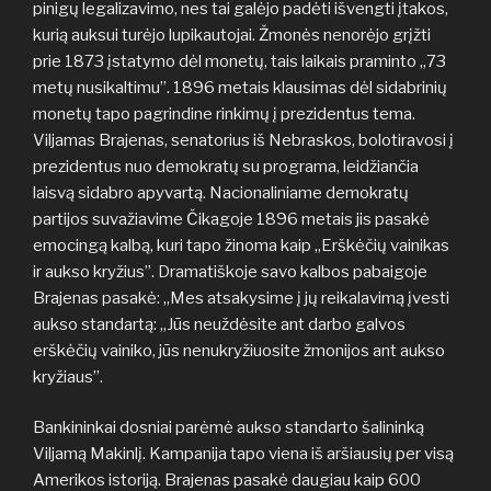
pinigų legalizavimo, nes tai galėjo padėti išvengti įtakos,
kurią auksui turėjo lupikautojai. Žmonės nenorėjo grįžti
prie 1873 įstatymo dėl monetų, tais laikais praminto „73
metų nusikaltimu”. 1896 metais klausimas dėl sidabrinių
monetų tapo pagrindine rinkimų į prezidentus tema.
Viljamas Brajenas, senatorius iš Nebraskos, bolotiravosi į
prezidentus nuo demokratų su programa, leidžiančia
laisvą sidabro apyvartą. Nacionaliniame demokratų
partijos suvažiavime Čikagoje 1896 metais jis pasakė
emocingą kalbą, kuri tapo žinoma kaip „Erškėčių vainikas
ir aukso kryžius”. Dramatiškoje savo kalbos pabaigoje
Brajenas pasakė: „Mes atsakysime į jų reikalavimą įvesti
aukso standartą: „Jūs neuždėsite ant darbo galvos
erškėčių vainiko, jūs nenukryžiuosite žmonijos ant aukso
kryžiaus”.
Bankininkai dosniai parėmė aukso standarto šalininką
Viljamą Makinlį. Kampanija tapo viena iš aršiausių per visą
Amerikos istoriją. Brajenas pasakė daugiau kaip 600