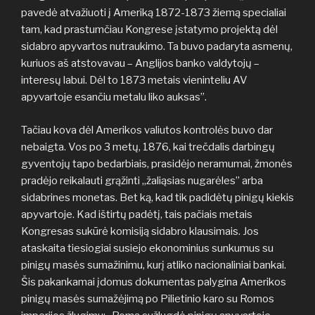
pavedė atvažiuoti į Ameriką 1872-1873 žiemą specialiai
tam, kad prastumčiau Kongrese įstatymo projektą dėl
sidabro apyvartos nutraukimo. Ta buvo padaryta asmenų,
kuriuos aš atstovavau – Anglijos banko valdytojų –
interesų labui. Dėl to 1873 metais vieninteliu AV
apyvartoje esančiu metalu liko auksas”.
Tačiau kova dėl Amerikos valiutos kontrolės buvo dar
nebaigta. Vos po 3 metų, 1876, kai trečdalis darbingų
gyventojų tapo bedarbiais, prasidėjo neramumai, žmonės
pradėjo reikalauti grąžinti „žaliąsias nugarėles” arba
sidabrines monetas. Bet ką, kad tik padidėtų pinigų kiekis
apyvartoje. Kad ištirtų padėtį, tais pačiais metais
Kongresas sukūrė komisiją sidabro klausimais. Jos
ataskaita tiesiogiai susiejo ekonominius sunkumus su
pinigų masės sumažinimu, kurį atliko nacionaliniai bankai.
Šis pakankamai įdomus dokumentas palygina Amerikos
pinigų masės sumažėjimą po Pilietinio karo su Romos