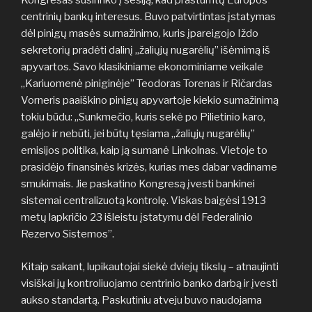
Kongresas susirinko į sesiją, kad prastumtų Europos
centrinių bankų interesus. Buvo patvirtintas įstatymas
dėl pinigų masės sumažinimo, kuris įpareigojo Iždo
sekretorių pradėti dalinį „žaliųjų nugarėlių” išėmimą iš
apyvartos. Savo klasikiniame ekonominiame veikale
„Kariuomenė piniginėje” Teodoras Torenas ir Ričardas
Vorneris paaiškino pinigų apyvartoje kiekio sumažinimą
tokiu būdu: „Sunkmečio, kuris sekė po Pilietinio karo,
galėjo ir nebūti, jei būtų tęsiama „žaliųjų nugarėlių”
emisijos politika, kaip ją sumanė Linkolnas. Vietoje to
prasidėjo finansinės krizės, kurias mes dabar vadiname
smukimais. Jie paskatino Kongresą įvesti bankinei
sistemai centralizuotą kontrolę. Viskas baigėsi 1913
metų lapkričio 23 išleistu įstatymu dėl Federalinio
Rezervo Sistemos”.
Kitaip sakant, lupikautojai siekė dviejų tikslų – atnaujinti
visiškai jų kontroliuojamo centrinio banko darbą ir įvesti
aukso standartą. Paskutiniu atveju buvo naudojama