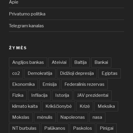
Apie
Privatumo politika
Telegram kanalas
ŽYMĖS
Anglijos bankas
Ateiviai
Baltija
Bankai
co2
Demokratija
Didžioji depresija
Egiptas
Ekonomika
Emisija
Federalinis rezervas
Fizika
Infliacija
Istorija
JAV prezidentai
klimato kaita
Krikščionybė
Krizė
Meksika
Mokslas
mėnulis
Napoleonas
nasa
NT burbulas
Palūkanos
Paskolos
Pinigai