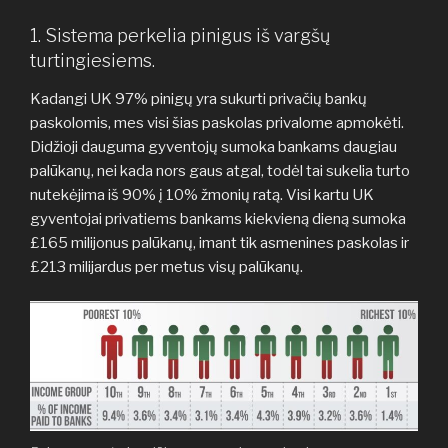
1. Sistema perkelia pinigus iš vargšų
turtingiesiems.
Kadangi UK 97% pinigų yra sukurti privačių bankų
paskolomis, mes visi šias paskolas privalome apmokėti.
Didžioji dauguma gyventojų sumoka bankams daugiau
palūkanų, nei kada nors gaus atgal, todėl tai sukelia turto
nutekėjima iš 90% į 10% žmonių ratą. Visi kartu UK
gyventojai privatiems bankams kiekvieną dieną sumoka
£165 milijonus palūkanų, imant tik asmenines paskolas ir
£213 milijardus per metus visų palūkanų.