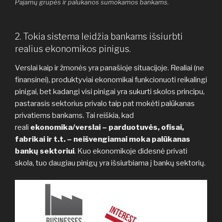
Pajamų grupės ir palūkanos sumokamos bankams.
2. Tokia sistema leidžia bankams išsiurbti
realius ekonomikos pinigus.
Verslai kaip ir žmonės yra panašioje situacijoje. Realiai (ne
finansinei), produktyviai ekonomikai funkcionuoti reikalingi
pinigai, bet kadangi visi pinigai yra sukurti skolos principu,
pastarasis sektorius privalo taip pat mokėti palūkanas
privatiems bankams. Tai reiškia, kad
reali
ekonomika/verslai – parduotuvės, ofisai,
fabrikai ir t.t. – neišvengiamai moka palūkanas
bankų sektoriui
. Kuo ekonomikoje didesnė privati
skola, tuo daugiau pinigų yra išsiurbiama į bankų sektorių.