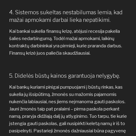
4. Sistemos sukeltas nestabilumas lemia, kad
mažai apmokami darbai lieka nepatikimi.
Kai bankai sukelia finansų krizę, atėjusi recesija pakelia
šalies nedarbingumą. Todėl mažai apmokami, laikinų
kontraktų darbininkai yra pirmieji, kurie praranda darbus.
Finansų krizė juos paliečia skaudžiausiai.
5. Didelės būstų kainos garantuoja nelygybę.
Kai bankų kuriami pinigai pumpuojami į būstų rinkas, kas
sukelia jų išsipūtimą, žmonės su mažomis pajamomis
nukenčia labiausiai, nes jiems neįmanoma gauti paskolos.
Jauni žmonės taip pat pralaimi – pirma paskola perkant
namą, praryja didžiają dalį jų atlyginimo. Tuo tarpu, tie kurie
įstengia gauti paskolas, gali nusipirkti keletą namų ir iš to
pasipelnyti. Pastarieji žmonės dažniausiai būna pagyvenę