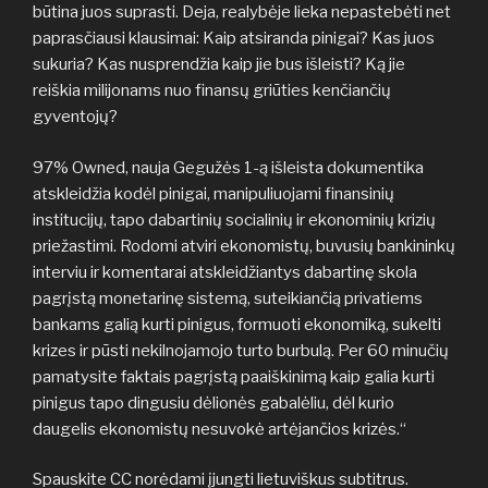
būtina juos suprasti. Deja, realybėje lieka nepastebėti net
paprasčiausi klausimai: Kaip atsiranda pinigai? Kas juos
sukuria? Kas nusprendžia kaip jie bus išleisti? Ką jie
reiškia milijonams nuo finansų griūties kenčiančių
gyventojų?
97% Owned, nauja Gegužės 1-ą išleista dokumentika
atskleidžia kodėl pinigai, manipuliuojami finansinių
institucijų, tapo dabartinių socialinių ir ekonominių krizių
priežastimi. Rodomi atviri ekonomistų, buvusių bankininkų
interviu ir komentarai atskleidžiantys dabartinę skola
pagrįstą monetarinę sistemą, suteikiančią privatiems
bankams galią kurti pinigus, formuoti ekonomiką, sukelti
krizes ir pūsti nekilnojamojo turto burbulą. Per 60 minučių
pamatysite faktais pagrįstą paaiškinimą kaip galia kurti
pinigus tapo dingusiu dėlionės gabalėliu, dėl kurio
daugelis ekonomistų nesuvokė artėjančios krizės.“
Spauskite CC norėdami įjungti lietuviškus subtitrus.