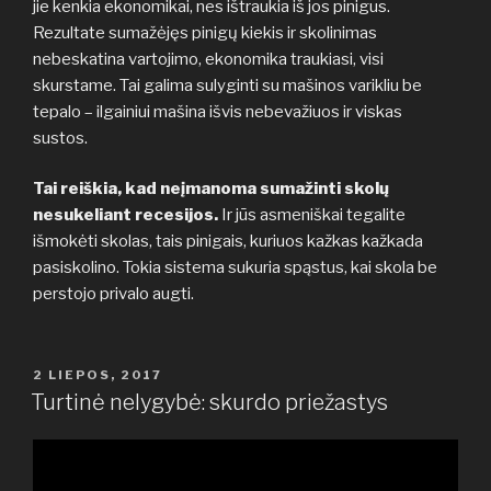
jie kenkia ekonomikai, nes ištraukia iš jos pinigus.
Rezultate sumažėjęs pinigų kiekis ir skolinimas
nebeskatina vartojimo, ekonomika traukiasi, visi
skurstame. Tai galima sulyginti su mašinos varikliu be
tepalo – ilgainiui mašina išvis nebevažiuos ir viskas
sustos.
Tai reiškia, kad neįmanoma sumažinti skolų
nesukeliant recesijos.
Ir jūs asmeniškai tegalite
išmokėti skolas, tais pinigais, kuriuos kažkas kažkada
pasiskolino. Tokia sistema sukuria spąstus, kai skola be
perstojo privalo augti.
PASKELBTA
2 LIEPOS, 2017
Turtinė nelygybė: skurdo priežastys