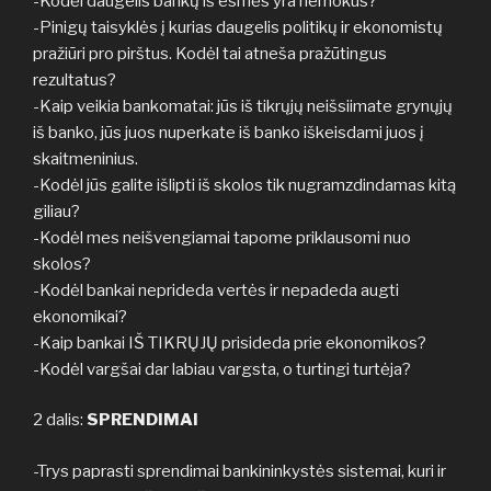
-Kodėl daugelis bankų iš esmės yra nemokūs?
-Pinigų taisyklės į kurias daugelis politikų ir ekonomistų
pražiūri pro pirštus. Kodėl tai atneša pražūtingus
rezultatus?
-Kaip veikia bankomatai: jūs iš tikrųjų neišsiimate grynųjų
iš banko, jūs juos nuperkate iš banko iškeisdami juos į
skaitmeninius.
-Kodėl jūs galite išlipti iš skolos tik nugramzdindamas kitą
giliau?
-Kodėl mes neišvengiamai tapome priklausomi nuo
skolos?
-Kodėl bankai neprideda vertės ir nepadeda augti
ekonomikai?
-Kaip bankai IŠ TIKRŲJŲ prisideda prie ekonomikos?
-Kodėl vargšai dar labiau vargsta, o turtingi turtėja?
2 dalis:
SPRENDIMAI
-Trys paprasti sprendimai bankininkystės sistemai, kuri ir