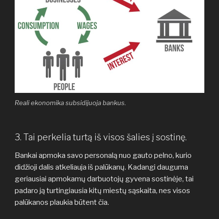
Reali ekonomika subsidijuoja bankus.
3. Tai perkelia turtą iš visos šalies į sostinę.
Bankai apmoka savo personalą nuo gauto pelno, kurio
didžioji dalis atkeliauja iš palūkanų. Kadangi dauguma
geriausiai apmokamų darbuotojų gyvena sostinėje, tai
padaro ją turtingiausia kitų miestų sąskaita, nes visos
palūkanos plaukia būtent čia.