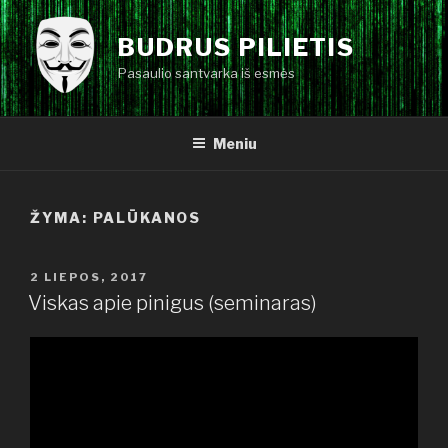
Eiti
prie
BUDRUS PILIETIS
turinio
Pasaulio santvarka iš esmės
Meniu
ŽYMA:
PALŪKANOS
PASKELBTA
2 LIEPOS, 2017
Viskas apie pinigus (seminaras)