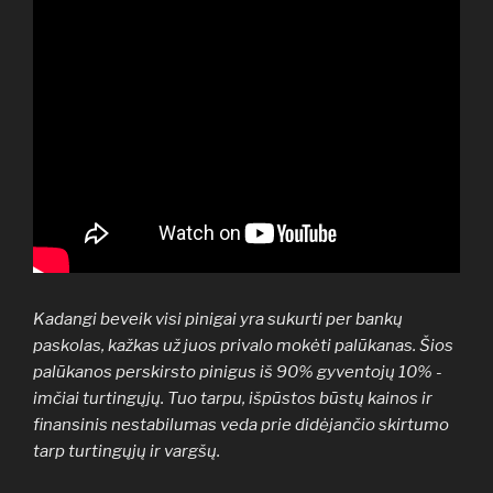
Kadangi beveik visi pinigai yra sukurti per bankų
paskolas, kažkas už juos privalo mokėti palūkanas. Šios
palūkanos perskirsto pinigus iš 90% gyventojų 10% -
imčiai turtingųjų. Tuo tarpu, išpūstos būstų kainos ir
finansinis nestabilumas veda prie didėjančio skirtumo
tarp turtingųjų ir vargšų.