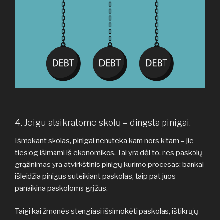
4. Jeigu atsikratome skolų – dingsta pinigai.
Išmokant skolas, pinigai nenuteka kam nors kitam – jie
tiesiog išimami iš ekonomikos. Tai yra dėl to, nes paskolų
grąžinimas yra atvirkštinis pinigų kūrimo procesas: bankai
išleidžia pinigus suteikiant paskolas, taip pat juos
panaikina paskoloms grįžus.
Taigi kai žmonės stengiasi išsimokėti paskolas, ištikrųjų