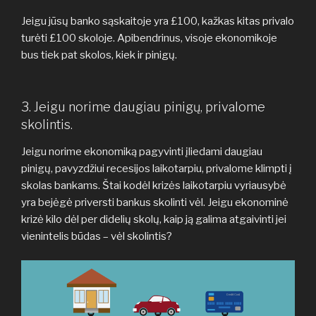
Jeigu jūsų banko sąskaitoje yra £100, kažkas kitas privalo
turėti £100 skoloje. Apibendrinus, visoje ekonomikoje
bus tiek pat skolos, kiek ir pinigų.
3. Jeigu norime daugiau pinigų, privalome
skolintis.
Jeigu norime ekonomiką pagyvinti įliedami daugiau
pinigų, pavyzdžiui recesijos laikotarpiu, privalome klimpti į
skolas bankams. Štai kodėl krizės laikotarpiu vyriausybė
yra bejėgė priversti bankus skolinti vėl. Jeigu ekonominė
krizė kilo dėl per didelių skolų, kaip ją galima atgaivinti jei
vienintelis būdas – vėl skolintis?