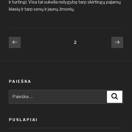
ir turtingi. Visa tai sukelia nelygybę tarp skirtingų pajamų
klasių ir tarp senų ir jaunų žmonių.
Įrašų
Ankstesnis
Tole
Puslapis
2
puslapis
pusl
puslapiavimas
PAIEŠKA
Ieškoti:
Ieškot
PUSLAPIAI