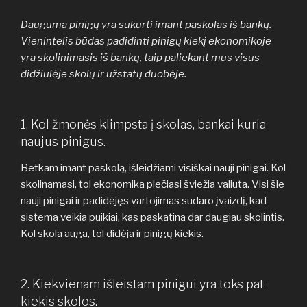
Dauguma pinigų yra sukurti imant paskolas iš bankų.
Vienintelis būdas padidinti pinigų kiekį ekonomikoje
yra skolinimasis iš bankų, taip paliekant mus visus
didžiulėje skolų ir užstatų duobėje.
1. Kol žmonės klimpsta į skolas, bankai kuria
naujus pinigus.
Betkam imant paskolą, išleidžiami visiškai nauji pinigai. Kol
skolinamasi, tol ekonomika plečiasi šviežia valiuta. Visi šie
nauji pinigai ir padidėjęs vartojimas sudaro įvaizdį, kad
sistema veikia puikiai, kas paskatina dar daugiau skolintis.
Kol skola auga, tol didėja ir pinigų kiekis.
2. Kiekvienam išleistam pinigui yra toks pat
kiekis skolos.