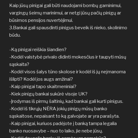
Kaip jūsų pinigai gali būti naudojami bombų gaminimui,
vargingų šeimų marinimui, ar netgi jūsų pačių pinigų ar
būsimos pensijos nuvertėjimui.
3.Bankai gali spausdinti pinigus beveik iš nieko, skolinimo
būdu.
-Ką pinigai reiškia šiandien?
-Kodėl valstybė privalo didinti mokesčius ir taupyti mūsų
sąskaita?
-Kodėl visos šalys tūno skolose ir kodėl iš jų neįmanoma
išlipti? Kodėl jos augs amžinai?
-Kaip pinigai tapo skaitmeniniai?
-Kiek pinigų bankai sukūrė visoje UK?
-Įrodymas iš pirmų šaltinių, kad bankai gali kurti pinigus.
-Kodėl iš tikrųjų NĖRA jokių pinigų mūsų banko
sąskaitose, nepaisant to ką galvojate ar yra parašyta.
-Kaip pinigai, kuriuos padėjote į banką tampa legalia
banko nuosavybe – nuo to laiko, jie nebe jūsų.