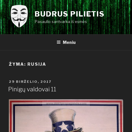
Eiti
prie
BUDRUS PILIETIS
turinio
Pasaulio santvarka iš esmės
Meniu
ŽYMA:
RUSIJA
PASKELBTA
29 BIRŽELIO, 2017
Pinigų valdovai 11