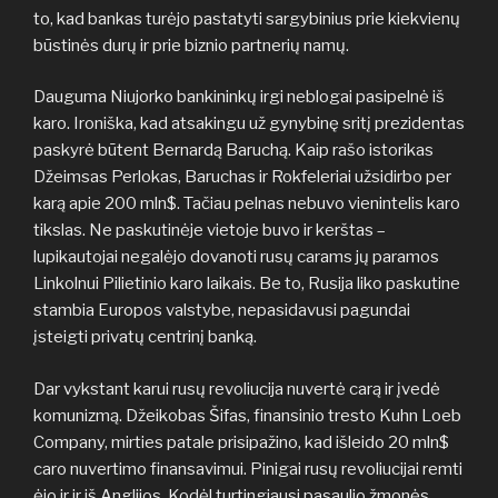
to, kad bankas turėjo pastatyti sargybinius prie kiekvienų
būstinės durų ir prie biznio partnerių namų.
Dauguma Niujorko bankininkų irgi neblogai pasipelnė iš
karo. Ironiška, kad atsakingu už gynybinę sritį prezidentas
paskyrė būtent Bernardą Baruchą. Kaip rašo istorikas
Džeimsas Perlokas, Baruchas ir Rokfeleriai užsidirbo per
karą apie 200 mln$. Tačiau pelnas nebuvo vienintelis karo
tikslas. Ne paskutinėje vietoje buvo ir kerštas –
lupikautojai negalėjo dovanoti rusų carams jų paramos
Linkolnui Pilietinio karo laikais. Be to, Rusija liko paskutine
stambia Europos valstybe, nepasidavusi pagundai
įsteigti privatų centrinį banką.
Dar vykstant karui rusų revoliucija nuvertė carą ir įvedė
komunizmą. Džeikobas Šifas, finansinio tresto Kuhn Loeb
Company, mirties patale prisipažino, kad išleido 20 mln$
caro nuvertimo finansavimui. Pinigai rusų revoliucijai remti
ėjo ir ir iš Anglijos. Kodėl turtingiausi pasaulio žmonės