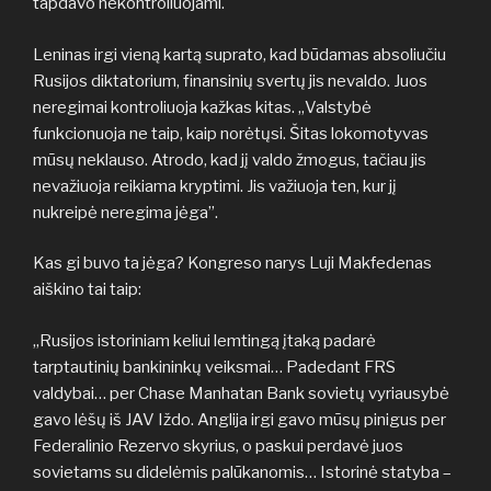
tapdavo nekontroliuojami.
Leninas irgi vieną kartą suprato, kad būdamas absoliučiu
Rusijos diktatorium, finansinių svertų jis nevaldo. Juos
neregimai kontroliuoja kažkas kitas. „Valstybė
funkcionuoja ne taip, kaip norėtųsi. Šitas lokomotyvas
mūsų neklauso. Atrodo, kad jį valdo žmogus, tačiau jis
nevažiuoja reikiama kryptimi. Jis važiuoja ten, kur jį
nukreipė neregima jėga”.
Kas gi buvo ta jėga? Kongreso narys Luji Makfedenas
aiškino tai taip:
„Rusijos istoriniam keliui lemtingą įtaką padarė
tarptautinių bankininkų veiksmai… Padedant FRS
valdybai… per Chase Manhatan Bank sovietų vyriausybė
gavo lėšų iš JAV Iždo. Anglija irgi gavo mūsų pinigus per
Federalinio Rezervo skyrius, o paskui perdavė juos
sovietams su didelėmis palūkanomis… Istorinė statyba –