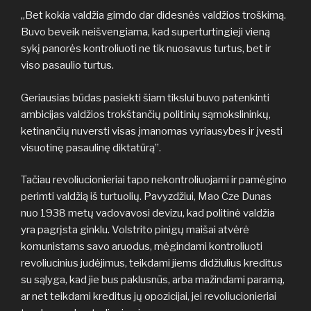
„Bet kokia valdžia gimdo dar didesnės valdžios troškimą.
Buvo beveik neišvengiama, kad superturtingieji vieną
sykį panorės kontroliuoti ne tik nuosavus turtus, bet ir
viso pasaulio turtus.
Geriausias būdas pasiekti šiam tikslui buvo patenkinti
ambicijas valdžios trokštančių politinių sąmokslininkų,
ketinančių nuversti visas įmanomas vyriausybes ir įvesti
visuotinę pasaulinę diktatūrą”.
Tačiau revoliucionieriai tapo nekontroliuojami ir pamėgino
perimti valdžią iš turtuolių. Pavyzdžiui, Mao Cze Dunas
nuo 1938 metų vadovavosi devizu, kad politinė valdžia
yra pagrįsta ginklu. Volstrito pinigų maišai atvėrė
komunistams savo aruodus, mėgindami kontroliuoti
revoliucinius judėjimus, teikdami jiems didžiulius kreditus
su sąlyga, kad jie bus paklusnūs, arba mažindami paramą,
ar net teikdami kreditus jų opozicijai, jei revoliucionieriai