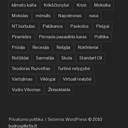
klimato kaita
Krikščionybė
Krizė
Meksika
Mokslas
mėnulis
Napoleonas
nasa
NT burbulas
Palūkanos
Paskolos
Pinigai
Piramidės
Pirmasis pasaulinis karas
Politika
Prūsija
Recesija
Religija
Rokfeleriai
Rotšildai
Sarmatija
Skola
Standart Oil
Teodoras Ruzveltas
Turtinė nelygybė
Vartojimas
Vikingai
Virtuali realybė
Vudru Vilsonas
Žiniasklaida
Privatumo politika
Sistema: WordPress