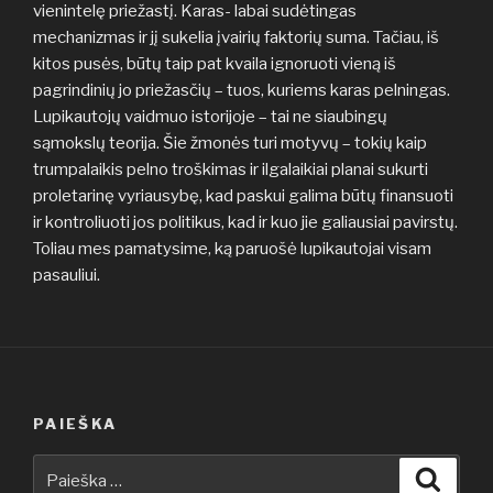
vienintelę priežastį. Karas- labai sudėtingas
mechanizmas ir jį sukelia įvairių faktorių suma. Tačiau, iš
kitos pusės, būtų taip pat kvaila ignoruoti vieną iš
pagrindinių jo priežasčių – tuos, kuriems karas pelningas.
Lupikautojų vaidmuo istorijoje – tai ne siaubingų
sąmokslų teorija. Šie žmonės turi motyvų – tokių kaip
trumpalaikis pelno troškimas ir ilgalaikiai planai sukurti
proletarinę vyriausybę, kad paskui galima būtų finansuoti
ir kontroliuoti jos politikus, kad ir kuo jie galiausiai pavirstų.
Toliau mes pamatysime, ką paruošė lupikautojai visam
pasauliui.
PAIEŠKA
Ieškoti:
Ieškot