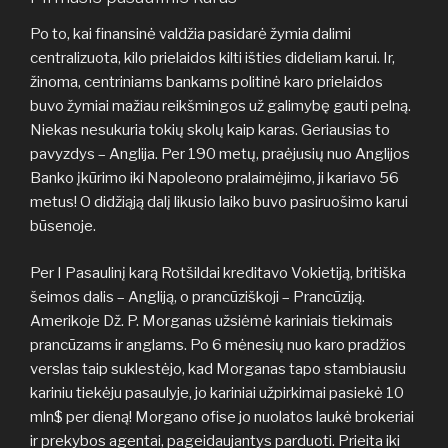
Po to, kai finansinė valdžia pasidarė žymia dalimi
centralizuota, kilo prielaidos kilti išties dideliam karui. Ir,
žinoma, centriniams bankams politinė karo prielaidos
buvo žymiai mažiau reikšmingos už galimybę gauti pelną.
Niekas nesukuria tokių skolų kaip karas. Geriausias to
pavyzdys – Anglija. Per 190 metų, praėjusių nuo Anglijos
Banko įkūrimo iki Napoleono pralaimėjimo, ji kariavo 56
metus! O didžiąją dalį likusio laiko buvo pasiruošimo karui
būsenoje.
Per I Pasaulinį karą Rotšildai kreditavo Vokietiją, britiška
šeimos dalis – Angliją, o prancūziškoji – Prancūziją.
Amerikoje Dž. P. Morganas užsiėmė kariniais tiekimais
prancūzams ir anglams. Po 6 mėnesių nuo karo pradžios
verslas taip suklestėjo, kad Morganas tapo stambiausiu
kariniu tiekėju pasaulyje, jo kariniai užpirkimai pasiekė 10
mln$ per dieną! Morgano ofise jo nuolatos laukė brokeriai
ir prekybos agentai, pageidaujantys parduoti. Prieita iki