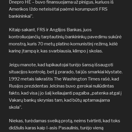
Dnepro HE – buvo finansuojama už pinigus, kuriuos iš
Amerikos Iždo neteisėtai paėmė korumpuoti FRS
bankininkai”.
Kitaip sakant, FRS ir Anglijos Bankas, juos
kontroliuojančių tarptautinių bankininkų pavedimu sukūrė
monstrą, kuris 70 metų platino komunistinį režimą, kėlė
karinę įtampą ir, kas svarbiausia, klimpo į skolas.
Jeigu manote, kad lupikautojai turėjo šansą išsaugoti
situacijos kontrolę, bet jį prarado, tai jūs smarkiai klystate.
1992 metais laikraštis The Washington Times rašė, kad
Rusijos prezidentas Jelcinas buvo gerokai nuliūdintas
fakto, kad visa į jo šalį keliaujanti pagalba „patenka atgal į
Vakarų bankų skrynias tam, kad būtų aptarnaujama
skola”.
Niekas, turėdamas sveiką protą, neims tvirtinti, kad toks
didžiulis karas kaip I-asis Pasaulinis, turėjo vieną