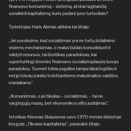
finansavo komunizmą – sistemą, atvirai raginančią
sunaikinti kapitalizmą, kuris padarė juos turtuoliais?
Tyrinėtojas Haris Alenas aiškina tai šitaip:
„Jei suvoksime, kad socializmas yra ne turtų išdalinimo
visiems mechanizmas, o realus būdas konsoliduoti ir
valdyti resursus, tai išoriškas paradoksas, kai
superturtingi žmonės finansavo socializmą,liausis buvęs
paradoksu. Tuomet tokia pagalba tampa labai logišku ir
netgi tobulu įrankiu trokštantiems maksimalios valdžios
maniakams”.
„Komunizmas, o jei tiksliau – socializmas, – tai ne
vargingųjų masių, bet ekonomikos elito judėjimas”.
Istorikas Kleonas Skauzenas savo 1970 metais išleistoje
knygoje „Tikrasis kapitalistas”, pasisakė šitaip: