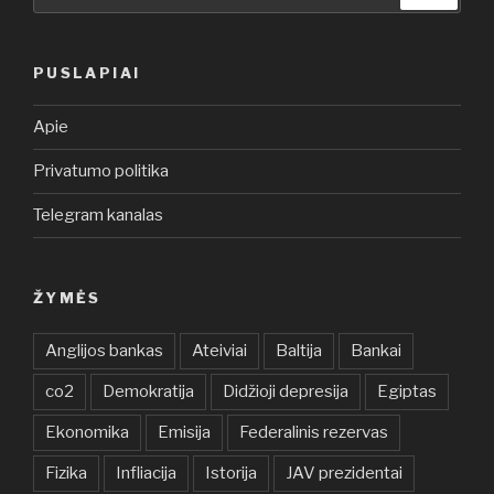
PUSLAPIAI
Apie
Privatumo politika
Telegram kanalas
ŽYMĖS
Anglijos bankas
Ateiviai
Baltija
Bankai
co2
Demokratija
Didžioji depresija
Egiptas
Ekonomika
Emisija
Federalinis rezervas
Fizika
Infliacija
Istorija
JAV prezidentai