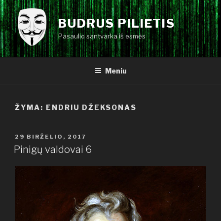
Eiti
prie
BUDRUS PILIETIS
turinio
Pasaulio santvarka iš esmės
Meniu
ŽYMA:
ENDRIU DŽEKSONAS
PASKELBTA
29 BIRŽELIO, 2017
Pinigų valdovai 6