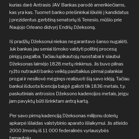
kurias darė Antrasis JAV Bankas parodė amerikiečiams,
kas yra kas. Tuomet banko priešininkai iškėlė į kandidatus
į prezidentus gerbtiną senatorių iš Tenesio, mūšio prie
Naujojo Orleano didvyrį Endrių Džeksoną.
Iš pradžių Džeksonui niekas negarantavo šanso nugalėti.
Juk bankas jau seniai išmoko valdyti politinį procesą
pinigų pagalba. Tačiau lupikautojų nuostabai ir siaubui
Džeksonas laimėjo 1828 metų rinkimus. Jis buvo pilnas
ryžto nutraukti banko veiklą pasitaikius pirmai palankiai
progai ir nesiliovė mėginęs realizuoti šią savo idėją. Tačiau
bankui išduota licencija baigė galioti tik 1836 metais, t.y.
paskutiniais antrosios Džeksono kadencijos metais, jeigu
jam pavyktų būti išrinktam antrą kartą.
Per savo pirmą kadenciją Džeksonas milijonu dolerių
apkarpė išlaidas valstybinio aparato išlaikymui. Jis atleido
2000 žmonių iš 11 000 federalinės vyriausybės
tarnautojų.