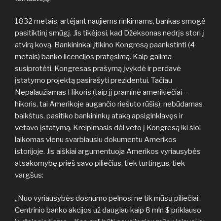
1832 metais, artėjant naujiems rinkimams, bankas smogė
pasitiktinį smūgį. Jis tikėjosi, kad Džeksonas nedrįs stori į
atvirą kovą. Bankininkai įtikino Kongresą paankstinti (4
metais) banko licencijos pratęsimą. Kaip galima
susiprotėti, Kongresas prašymą įvykdė ir perdavė
įstatymo projektą pasirašyti prezidentui. Tačiau
Nepalaužiamas Hikoris (taip jį praminė amerikiečiai –
hikoris, tai Amerikoje augančio riešuto rūšis), nebūdamas
baikštus, pasitiko bankininkų ataką apsiginklavęs ir
vetavo įstatymą. Kreipimasis dėl veto į Kongresą iki šiol
laikomas vienu svarbiausiu dokumentu Amerikos
istorijoje. Jis aiškiai argumentuoja Amerikos vyriausybės
atsakomybę prieš savo piliečius, tiek turtingus, tiek
vargšus:
„Nuo vyriausybės dosnumo pelnosi ne tik mūsų piliečiai.
Centrinio banko akcijos už daugiau kaip 8 mln $ priklauso