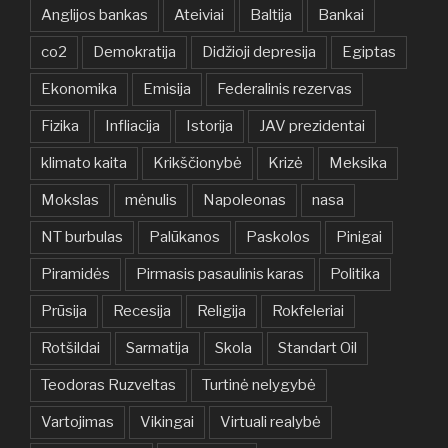
Anglijos bankas
Ateiviai
Baltija
Bankai
co2
Demokratija
Didžioji depresija
Egiptas
Ekonomika
Emisija
Federalinis rezervas
Fizika
Infliacija
Istorija
JAV prezidentai
klimato kaita
Krikščionybė
Krizė
Meksika
Mokslas
mėnulis
Napoleonas
nasa
NT burbulas
Palūkanos
Paskolos
Pinigai
Piramidės
Pirmasis pasaulinis karas
Politika
Prūsija
Recesija
Religija
Rokfeleriai
Rotšildai
Sarmatija
Skola
Standart Oil
Teodoras Ruzveltas
Turtinė nelygybė
Vartojimas
Vikingai
Virtuali realybė