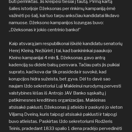
būti perrinktas. Jis kreipėsi tiesiai į tautą. Pirmą kartą
šalies istorijoje Džeksonas per rinkimų kampaniją ėmė
važinėti po šalį, kai tuo tarpu anksčiau kandidatai likdavo
namuose. Džeksono kampanijos lozungas buvo:
„Džeksonas ir jokio centrinio banko!”
Kaip atsvarą jam respublikonai iškėlė kandidatu senatorių
Henrį Kleiną. Nežiūrint į tai, kad bankininkai paaukojo
Kleino kampanijai 4 mln $, Džeksonas gavo antrą
kadenciją su didele balsų persvara. Tačiau pats jis puikiai
suprato, kad kova dar tik prasideda ir suvokė, kad
korupcijos hidra sužeista, bet gyva. Dėl to davė sao
naujam Iždo sekretoriui Luji Makleinui nurodymą pervesti
valstybines lėšas iš Antrojo JAV Banko sąskaitų į
patikimesnes kreditines organizacijas. Makleinas
atsisakė paklusti, Džeksonas jį atleido ir paskyrė jo vieton
Viljamą Dveiną, kuris taipogi atsisakė paklusti ir taipogi
buvo atleistas. Paskirtas Iždo sekretoriumi Rodžeris
Teinis, pradedant 1833 spalio 1 diena pradėjo pervedinėti