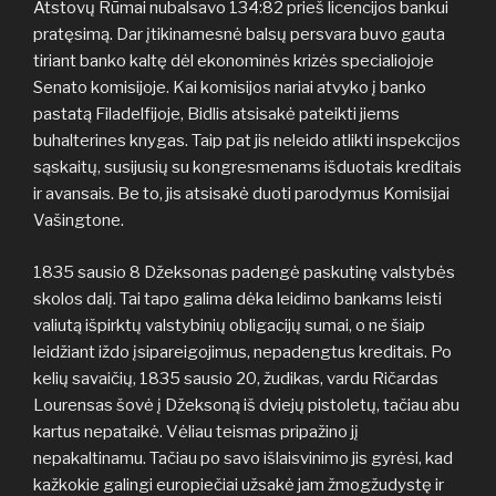
Atstovų Rūmai nubalsavo 134:82 prieš licencijos bankui
pratęsimą. Dar įtikinamesnė balsų persvara buvo gauta
tiriant banko kaltę dėl ekonominės krizės specialiojoje
Senato komisijoje. Kai komisijos nariai atvyko į banko
pastatą Filadelfijoje, Bidlis atsisakė pateikti jiems
buhalterines knygas. Taip pat jis neleido atlikti inspekcijos
sąskaitų, susijusių su kongresmenams išduotais kreditais
ir avansais. Be to, jis atsisakė duoti parodymus Komisijai
Vašingtone.
1835 sausio 8 Džeksonas padengė paskutinę valstybės
skolos dalį. Tai tapo galima dėka leidimo bankams leisti
valiutą išpirktų valstybinių obligacijų sumai, o ne šiaip
leidžiant iždo įsipareigojimus, nepadengtus kreditais. Po
kelių savaičių, 1835 sausio 20, žudikas, vardu Ričardas
Lourensas šovė į Džeksoną iš dviejų pistoletų, tačiau abu
kartus nepataikė. Vėliau teismas pripažino jį
nepakaltinamu. Tačiau po savo išlaisvinimo jis gyrėsi, kad
kažkokie galingi europiečiai užsakė jam žmogžudystę ir