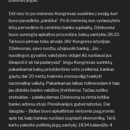
politines jėgas.
Dėl viso to po mėnesio Kongresas susirinko į sesiją, kuri
buvo pavadinta „paniška”. Po 6 mėnesių nuo vyriausybės
lėšų pervedimo iš centrinio banko sąskaitų, Džeksonui
buvo surengta apkaltos procedūra, balsų santykiu 26:20.
Tai buvo pirmas toks atvejis JAV Kongreso istorijoje.
Džeksonas, savo ruožtu, užsipuolė banką: „Jūs –
nuodingos gyvatės valstybės viduje! Aš ruošiausi jus
iškapoti ir aš tai padarysiu!” Jeigu Kongresas surinktų
pakankamai balsų prezidentinio veto įveikimui, bankas
gautų dar 20 metų trukmės monopoliją tvarkyti
nacionalinę valiutą. Pakankamas laikas tolimesniam ir taip
jau didelės banko valdžios įtvirtinimui. Tačiau nutiko
stebuklas – palaikydamas Džeksoną su rimta kritika
banko adresu stojo Pensilvanijos gubernatorius. Dar
daugiau – Bidlas buvo apkaltintas viešomis pagyromis
apie tai, kaip bankas ruošiasi sugriauti ekonomiką. Tai iš
karto pakeitė politinių jėgų santykį. 1834 balandžio 4