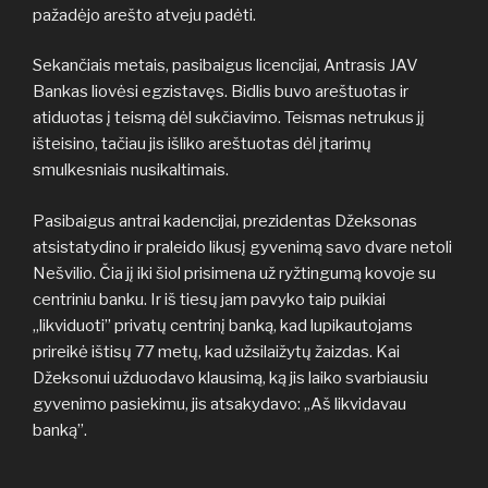
pažadėjo arešto atveju padėti.
Sekančiais metais, pasibaigus licencijai, Antrasis JAV
Bankas liovėsi egzistavęs. Bidlis buvo areštuotas ir
atiduotas į teismą dėl sukčiavimo. Teismas netrukus jį
išteisino, tačiau jis išliko areštuotas dėl įtarimų
smulkesniais nusikaltimais.
Pasibaigus antrai kadencijai, prezidentas Džeksonas
atsistatydino ir praleido likusį gyvenimą savo dvare netoli
Nešvilio. Čia jį iki šiol prisimena už ryžtingumą kovoje su
centriniu banku. Ir iš tiesų jam pavyko taip puikiai
„likviduoti” privatų centrinį banką, kad lupikautojams
prireikė ištisų 77 metų, kad užsilaižytų žaizdas. Kai
Džeksonui užduodavo klausimą, ką jis laiko svarbiausiu
gyvenimo pasiekimu, jis atsakydavo: „Aš likvidavau
banką”.