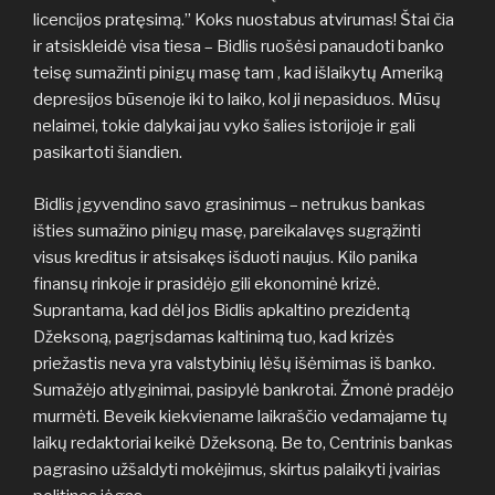
licencijos pratęsimą.” Koks nuostabus atvirumas! Štai čia
ir atsiskleidė visa tiesa – Bidlis ruošėsi panaudoti banko
teisę sumažinti pinigų masę tam , kad išlaikytų Ameriką
depresijos būsenoje iki to laiko, kol ji nepasiduos. Mūsų
nelaimei, tokie dalykai jau vyko šalies istorijoje ir gali
pasikartoti šiandien.
Bidlis įgyvendino savo grasinimus – netrukus bankas
išties sumažino pinigų masę, pareikalavęs sugrąžinti
visus kreditus ir atsisakęs išduoti naujus. Kilo panika
finansų rinkoje ir prasidėjo gili ekonominė krizė.
Suprantama, kad dėl jos Bidlis apkaltino prezidentą
Džeksoną, pagrįsdamas kaltinimą tuo, kad krizės
priežastis neva yra valstybinių lėšų išėmimas iš banko.
Sumažėjo atlyginimai, pasipylė bankrotai. Žmonė pradėjo
murmėti. Beveik kiekviename laikraščio vedamajame tų
laikų redaktoriai keikė Džeksoną. Be to, Centrinis bankas
pagrasino užšaldyti mokėjimus, skirtus palaikyti įvairias