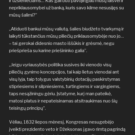
ir užsieniečiams… Kas gali būti pavojingiau mūsų laisvei ir
nepriklausomybei už banką, kuris savo kilme nesusijęs su
mūsų šalimi?”
„Atiduoti bankui mūsų valiutą, šalies biudžeto tvarkymą ir
laikyti tūkstančius mūsų piliečių priklausomybėje nuo jo…
– tai gerokai didesnio masto iššūkis ir grėsmė, negu
priešprieša su karine priešininko galia”.
„Jeigu vyriausybės politika susives iki vienodo visų
piliečių gynimo koncepcijos, tai kaip lietus vienodai ant
visų lyja, taip tolygus valstybinių dotacijų paskirstymas
stipriesiems ir silpniesiems, turtingiems ir vargingiems,
taps nesąžiningu gėriu. Įstatyme, kurį man pateikė,
matosi platus ir nepateisinamas atsitraukimas nuo šių
teisingų principų”.
Vėliau, 1832 liepos mėnesį, Kongresas nesugebėjo
įveikti prezidento veto ir Džeksonas įgavo rimtą pagrindą