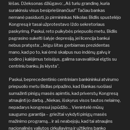
lėšas. Džeksonas džiūgavo: „Aš turiu grandinę, kuria
surakinsiu visus besipriešinančius!” Tačiau bankas
nemanė pasiduoti, jo pirmininkas Nikolas Bidlis spustelėjo
Kongresą ir tasai užprotestavo Iždo sekretoriaus
paskyrimą. Paskui, reto puikybės priepuolio metu, Bidlis
pagrasino sukelti šalyje depresiją, jei licencija bankui
nebus pratęsta: „Jeigu šitas gerbiamas prezidentas
mano, kad po to, kai ėmė skalpus nuo indėnų galvų ir
sodino į kalėjimus teisėjus, galima savavališkai elgtis su
centriniu banku, jis klysta”.
Paskui, beprecedentinio centriniam bankininkui atvirumo
priepuolio metu Bidlas pripažino, kad Bankas ruošiasi
sumažinti pinigų masės apimtis, kad priverstų Kongresą
atnaujinti jo darbą. „Niekas, išskyrus visos tautos nelaimę,
nepadarys kongresui įspūdžio… Vienintelė mūsų
saugumo garantija – griežtai vykdyti pinigų masės
mažinimo programą… ir aš neabejoju, kad tai atnaujins
nacionalinės valiutos cirkuliavimą ir užtikrins banko