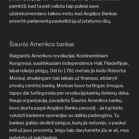
pamiršti, kad ta pati valiuta taip puikiai save
užsirekomendavo taikos metu, kad Anglijos Bankas
privertė parlamentą paskelbti ją už įstatymo ribų.
Šiaurės Amerikos bankas
Baigiantis Amerikos revoliucijai, Kontinentiniam
Kongresui, susirinkusiam Independence Hall, Filadelfijoje,
labai reikėjo pinigų. Dėl to 1781 metais jis leido Robertui
Morisui, atsakingam tais laikais už finansus, atidaryti
privatų centrinį banką. Morisas buvo turtingas žmogus,
tapęs dar turtingesniu per revoliuciją karinių tiekimų dėka.
Nauja organizacija, pavadinta Šiaurės Amerikos banku,
buvo įkurta pagal Anglijos Banko pavyzdį – jai irgi leido
vykdyti bankines operacijas su daliniu padengimu. T.y.
bankas galėjo skolinti pinigus, kurių jis neturėjo, o paskui
imti už juos procentą. Jeigu taip darytumėte jūs ar aš, mus
nuteistų už sukčiavimą.