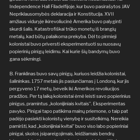
Independence Hall Filadelfijoje, kur buvo pasirašytos JAV
Nepriklausomybės deklaracija ir Konstitucija. XVII
amžiaus viduryje ikirevoliucinė Amerika buvo palyginti
skurdi šalis. Katastrofiškai trūko monetų iš brangių
metalų, kad būtų palaikoma prekyba. Dėl to pirmieji
kolonistai buvo priversti eksperimentuoti su nuosavų
popierinių pinigų leidimu. Kai kurie šių bandymų buvo
gana sėkmingi.
B. Franklinas buvo savų pinigų, kuriuos leidžia kolonistai,
šalininkas. 1757 metais jis pasiunčiamas į Londoną, kur jis
pergyveno 17 metų, beveik iki Amerikos revoliucijos
pradžios. Per tą laiką kolonistai ėmė leisti savo popierinius
pinigus, pramintus „kolonijiniais kvitais”. Eksperimentas
pavyko. Pinigai tapo patikima mainų priemone, o taip pat
padėjo pasiekti kolonistų vienybę ir susitelkimą. Nereikia
pamiršti, kad „kolonijiniai kvitai” buvo viso labo popieriniai
pinigai, skolos įsipareigojimais, leidžiamais bendrų