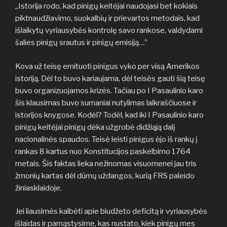
„Istorija rodo, kad pinigų keitėjai naudojasi bet kokiais
piktnaudžiavimo, suokalbių ir prievartos metodais, kad
išlaikytų vyriausybės kontrolę savo rankose, valdydami
šalies pinigų srautus ir pinigų emisiją…”
Kova už teisę emituoti pinigus vyko per visą Amerikos
istoriją. Dėl to buvo kariaujama, dėl teisės gauti šią teisę
buvo organizuojamos krizės. Tačiau po I Pasaulinio karo
šis klausimas buvo sumaniai nutylimas laikraščiuose ir
istorijos knygose. Kodėl? Todėl, kad iki I Pasaulinio karo
pinigų keitėjai pinigų dėka užgrobė didžiąją dalį
nacionalinės spaudos. Teisė leisti pinigus ėjo iš rankų į
rankas 8 kartus nuo Konstitucijos paskelbimo 1764
metais. Šis faktas lieka nežinomas visuomenei jau tris
žmonių kartas dėl dūmų uždangos, kurią FRS paleido
žiniasklaidoje.
Jei liausimės kalbėti apie biudžeto deficitą ir vyriausybės
išlaidas ir pamąstysime, kas nustato, kiek pinigų mes