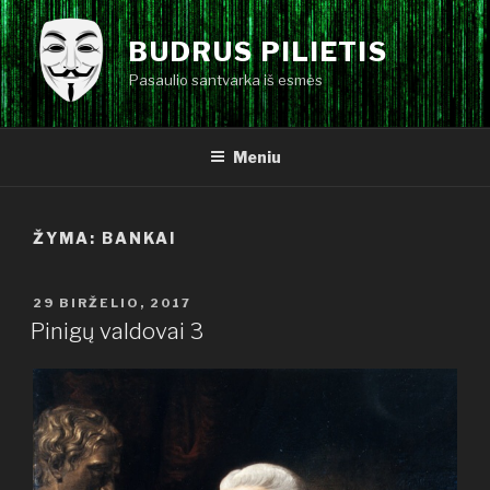
Eiti
prie
BUDRUS PILIETIS
turinio
Pasaulio santvarka iš esmės
Meniu
ŽYMA:
BANKAI
PASKELBTA
29 BIRŽELIO, 2017
Pinigų valdovai 3