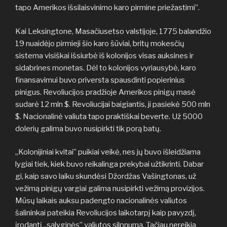
tapo Amerikos išsilaisvinimo karo pirmine priežastimi”.
Kai Leksingtone, Masačiusetso valstijoje, 1775 balandžio
19 nuaidėjo pirmieji šio karo šūviai, britų mokesčių
sistema visiškai išsiurbė iš kolonijos visas auksines ir
sidabrines monetas. Dėl to kolonijos vyriausybė, karo
finansavimui buvo priversta spausdinti popierinius
pinigus. Revoliucijos pradžioje Amerikos pinigų masė
sudarė 12 mln $. Revoliucijai baigiantis, ji pasiekė 500 mln
$. Nacionalinė valiuta tapo praktiškai beverte. Už 5000
dolerių galima buvo nusipirkti tik porą batų.
„Kolonijiniai kvitai” puikiai veikė, nes jų buvo išleidžiama
lygiai tiek, kiek buvo reikalinga prekybai užtikrinti. Dabar
gi, kaip savo laiku skundėsi Džordžas Vašingtonas, už
vežimą pinigų vargiai galima nusipirkti vežimą provizijos.
Mūsų laikais auksu padengto nacionalinės valiutos
šalininkai pateikia Revoliucijos laikotarpį kaip pavyzdį,
įrodantį „sąlyginės” valiutos silpnumą. Tačiau nereikia