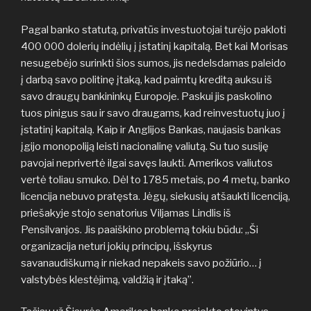
Pagal banko statutą, privatūs investuotojai turėjo pakloti
400 000 dolerių indėlių į įstatinį kapitalą. Bet kai Morisas
nesugebėjo surinkti šios sumos, jis nedelsdamas paleido
į darbą savo politinę įtaką, kad paimtų kreditą auksu iš
savo draugų bankininkų Europoje. Paskui jis paskolino
tuos pinigus sau ir savo draugams, kad reinvestuotų juo į
įstatinį kapitalą. Kaip ir Anglijos Bankas, naujasis bankas
įgijo monopoliją leisti nacionalinę valiutą. Su tuo susiję
pavojai neprivertė ilgai savęs laukti. Amerikos valiutos
vertė toliau smuko. Dėl to 1785 metais, po 4 metų, banko
licencija nebuvo pratęsta. Jėgų, siekusių atšaukti licenciją,
priešakyje stojo senatorius Viljamas Lindlis iš
Pensilvanjos. Jis paaiškino problemą tokiu būdu: „Ši
organizacija neturi jokių principų, išskyrus
savanaudiškumą ir niekad nepakeis savo požiūrio… į
valstybės klestėjimą, valdžią ir įtaką”.