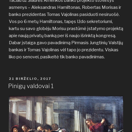
Tačiau už Šiaurės Amerikos banko projekto stovintys
asmenys – Aleksandras Hamiltonas, Robertas Morisas ir
banko prezidentas Tomas Vajolinas pasiduoti nesiruošė.
Vos po 6 metų Hamiltonas, tapęs Iždo sekretoriumi,
kartu su savo globėju Morisu prastūmė įstatymo projektą
apie naują privatų banką per iš naujo išrinktą kongresą.
Dabar įstaiga gavo pavadinimą Pirmasis Jungtinių Valstijų
bankas ir Tomas Vajolinas vėl tapo jo prezidentu. Viskas
liko po senovei, pasikeitė tik banko pavadinimas.
PASKELBTA
21 BIRŽELIO, 2017
Pinigų valdovai 1