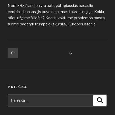
Nors FRS šiandien yra pats galingiausias pasaulio
centrinis bankas, jis buvo ne pirmas toks istorijoje. Kokiu
būdu užgimė ši idėja? Kad suvoktume problemos mastą,
turime padaryti trumpą ekskursiją į Europos istoriją.
Įrašų
Ankstesnis
Puslapis
6
puslapis
puslapiavimas
PAIEŠKA
Ieškoti:
Ieškot