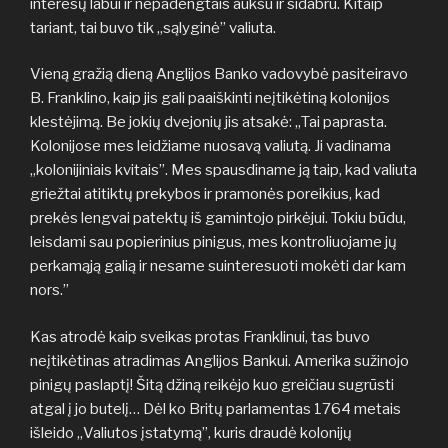
interesų labui ir nepadengtais auksu ir sidabru. Kitaip
tariant, tai buvo tik „sąlyginė” valiuta.
Vieną gražią dieną Anglijos Banko vadovybė pasiteiravo
B. Franklino, kaip jis gali paaiškinti neįtikėtiną kolonijos
klestėjimą. Be jokių dvejonių jis atsakė: „Tai paprasta.
Kolonijose mes leidžiame nuosavą valiutą. Ji vadinama
„kolonijiniais kvitais”. Mes spausdiname ją taip, kad valiuta
griežtai atitiktų prekybos ir pramonės poreikius, kad
prekės lengvai patektų iš gamintojo pirkėjui. Tokiu būdu,
leisdami sau popierinius pinigus, mes kontroliuojame jų
perkamąją galią ir nesame suinteresuoti mokėti dar kam
nors.”
Kas atrodė kaip sveikas protas Franklinui, tas buvo
neįtikėtinas atradimas Anglijos Bankui. Amerika sužinojo
pinigų paslaptį! Šitą džiną reikėjo kuo greičiau sugrūsti
atgal į jo butelį… Dėl ko Britų parlamentas 1764 metais
išleido „Valiutos įstatymą”, kuris draudė kolonijų