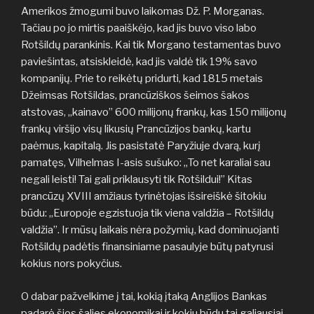
Amerikos žmogumi buvo laikomas Dž. P. Morganas.
Tačiau po jo mirtis paaiškėjo, kad jis buvo viso labo
Rotšildų parankinis. Kai tik Morgano testamentas buvo
paviešintas, atsiskleidė, kad jis valdė tik 19% savo
kompanijų. Prie to reikėtų pridurti, kad 1815 metais
Džeimsas Rotšildas, prancūziškos šeimos šakos
atstovas, „kainavo” 600 milijonų frankų, kas 150 milijonų
frankų viršijo visų likusių Prancūzijos bankų, kartu
paėmus, kapitalą. Jis pasistatė Paryžiuje dvarą, kurį
pamatęs, Vilhelmas I-asis sušuko: „To net karaliai sau
negali leisti! Tai gali priklausyti tik Rotšildui!” Kitas
prancūzų XVIII amžiaus tyrinėtojas išsireiškė šitokiu
būdu: „Europoje egzistuoja tik viena valdžia – Rotšildų
valdžia”. Ir mūsų laikais nėra požymių, kad dominuojanti
Rotšildų padėtis finansiniame pasaulyje būtų patyrusi
kokius nors pokyčius.
O dabar pažvelkime į tai, kokią įtaką Anglijos Bankas
padarė šios šalies ekonomikai ir kokiu būdu tai galiausiai