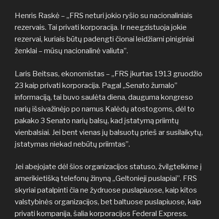
Henris Raskė – „FRS neturi jokio ryšio su nacionaliniais
rezervais. Tai privati korporacija. Ir neegzistuoja jokie
rezervai, kuriais būtų padengti čionai leidžiami piniginiai
ženklai – mūsų nacionalinė valiuta”.
Laris Beitsas, ekonomistas – „FRS įkurtas 1913 gruodžio
23 kaip privati korporacija. Pagal „Senato žurnalo”
informaciją, tai buvo saulėta diena, dauguma kongreso
narių išsivažinėjo po namus Kalėdų atostogoms, dėl to
pakako 3 Senato narių balsų, kad įstatymą priimtų
vienbalsiai. Jei bent vienas jų balsuotų prieš ar susilaikytų,
įstatymas niekad nebūtų priimtas”.
Jei abejojate dėl šios organizacijos statuso, žvilgtelkime į
amerikietišką telefonų žinyną „Geltonieji puslapiai”. FRS
skyriai patalpinti čia ne žydruose puslapiuose, kaip kitos
valstybinės organizacijos, bet baltuose puslapiuose, kaip
privati kompanija, šalia korporacijos Federal Express.