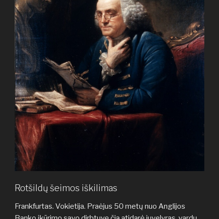
Rotšildų šeimos iškilimas
Frankfurtas. Vokietija. Praėjus 50 metų nuo Anglijos
Banko įkūrimo savo dirbtuvę čia atidarė juvelyras, vardu