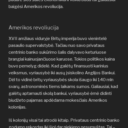
baigėsi Amerikos revoliucija.
Amerikos revoliucija
XVII amžiaus viduryje Britų imperija buvo vienintelė
pasaulio supervalstybė. Tačiau nuo savo privataus
centrinio banko sukūrimo šalis dalyvavo keturiuose
brangiai kainuojančiuose karuose. Tokios politikos kaina
buvo pernelyg didelė. Kad galėtų finansuoti karinius
veiksmus, vyriausybė iki ausų įsiskolino Anglijos Bankui.
Dėl to vidinė britų vyriausybės skola išaugo iki 140 mln
svarų, astronominės tiems laikams sumos. Galiausiai, kad
galėtų aptarnauti skolą bankui, vyriausybė ėmė didinti
biudžeto pajamas apdėdama mokesčiais Amerikos
kolonijas.
Iš kolonijų visai tai atrodė kitaip. Privataus centrinio banko
godumo rekordas iki šiol dar niekieno nesumuštas. Tai –