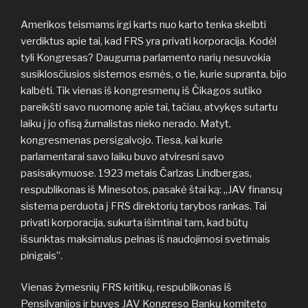
Amerikos teismams irgi karts nuo karto tenka skelbti
verdiktus apie tai, kad FRS yra privati korporacija. Kodėl
tyli Kongresas? Dauguma parlamento narių nesuvokia
susiklosčiusios sistemos esmės, o tie, kurie supranta, bijo
kalbėti. Tik vienas iš kongresmenų iš Čikagos sutiko
pareikšti savo nuomonę apie tai, tačiau, atvykęs sutartu
laiku į jo ofisą žurnalistas nieko nerado. Matyt,
kongresmenas persigalvojo. Tiesa, kai kurie
parlamentarai savo laiku buvo atviresni savo
pasisakymuose. 1923 metais Čarlzas Lindbergas,
respublikonas iš Minesotos, pasakė štai ką: „JAV finansų
sistema perduota į FRS direktorių tarybos rankas. Tai
privati korporacija, sukurta išimtinai tam, kad būtų
išsunktas maksimalus pelnas iš naudojimosi svetimais
pinigais”.
Vienas žymesnių FRS kritikų, respublikonas iš
Pensilvanijos ir buvęs JAV Kongreso Bankų komiteto