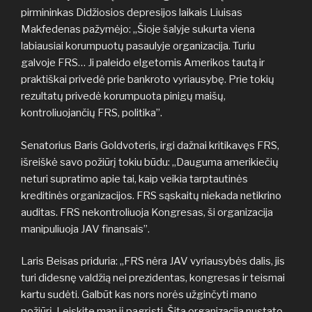
pirmininkas Didžiosios depresijos laikais Liuisas
Makfedenas pažymėjo: „Šioje šalyje sukurta viena
labiausiai korumpuotų pasaulyje organizacija. Turiu
galvoje FRS… Ji paleido elgetomis Amerikos tautą ir
praktiškai privedė prie bankroto vyriausybę. Prie tokių
rezultatų privedė korumpuota pinigų maišų,
kontroliuojančių FRS, politika”.
Senatorius Baris Goldvoteris, irgi dažnai kritikavęs FRS,
išreiškė savo požiūrį tokiu būdu: „Dauguma amerikiečių
neturi supratimo apie tai, kaip veikia tarptautinės
kreditinės organizacijos. FRS sąskaitų niekada netikrino
auditas. FRS nekontroliuoja Kongresas, ši organizacija
manipuliuoja JAV finansais”.
Laris Beisas priduria: „FRS nėra JAV vyriausybės dalis, jis
turi didesnę valdžią nei prezidentas, kongresas ir teismai
kartu sudėti. Galbūt kas nors norės užginčyti mano
požiūrį. Leiskite man jį pagrįsti. Šita organizacija nustato,