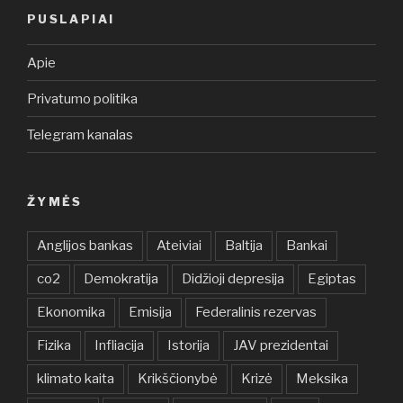
PUSLAPIAI
Apie
Privatumo politika
Telegram kanalas
ŽYMĖS
Anglijos bankas
Ateiviai
Baltija
Bankai
co2
Demokratija
Didžioji depresija
Egiptas
Ekonomika
Emisija
Federalinis rezervas
Fizika
Infliacija
Istorija
JAV prezidentai
klimato kaita
Krikščionybė
Krizė
Meksika