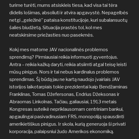
turime turėti, mums atsiskleis tiesa, kad visa tai tėra
didelis lošimas, absoliuti ir atvira apgavystė. Nepagelbės
netgi „geležinė” pataisa konstitucijoje, kuri subalansuotų
šalies biudžetą. Situacija prastės tol, kol mes
neatskirsime priežasties nuo pasekmės.
Kokį mes matome JAV nacionalinės problemos
sprendimą? Pirmiausiai reikia informuoti gyventojus.
Antra – reikia kažką daryti, reikia atsiimti atgal teisę leisti
mūsų pinigus. Nors ir tai nebus kardinalus problemos
sprendimas. Šį būdą jau ne kartą naudojo įvairiais JAV
istorijos laikotarpiais tokie prezidentai kaip Bendžaminas
Franklinas, Tomas Džefersonas, Endrius Džeksonas ir
Abraomas Linkolnas. Tačiau, galiausiai, 1913 metais
Kongresas suteikė nepriklausomam centriniam bankui,
apgaulingai pasivadinusiam FRS, monopoliją spausdinti
amerikietiškus pinigus. Ir skola, kurią generuoja ši privati
korporacija, palaipsniui žudo Amerikos ekonomiką.