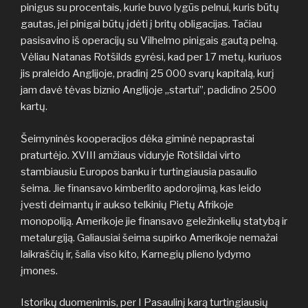
pinigus su procentais, kurie buvo lygūs pelnui, kuris būtų
gautas, jei pinigai būtų įdėti į britų obligacijas. Tačiau
pasisavino iš operacijų su Vilhelmo pinigais gautą pelną.
Vėliau Natanas Rotšilds gyrėsi, kad per 17 metų, kuriuos
jis praleido Anglijoje, pradinį 25 000 svarų kapitalą, kurį
jam davė tėvas biznio Anglijoje „startui”, padidino 2500
kartų.
Šeimyninės kooperacijos dėka giminė nepaprastai
praturtėjo. XVIII amžiaus viduryje Rotšildai virto
stambiausiu Europos banku ir turtingiausia pasaulio
šeima. Jie finansavo kimberlito apdorojimą, kas leido
įvesti deimantų ir aukso telkinių Pietų Afrikoje
monopoliją. Amerikoje jie finansavo geležinkelių statybą ir
metalurgiją. Galiausiai šeima supirko Amerikoje nemažai
laikraščių ir, šalia viso kito, Karnegių plieno lydymo
įmones.
Istorikų duomenimis, per I Pasaulinį karą turtingiausių