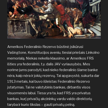
Amerikos Federalinio Rezervo būstinė įsikūrusi
Vašingtone, Konstitucijos aveniu, tiesiai priešais Linkolno
memorialą. Niekas nekelia klausimo, ar Amerikos FRS
išties yra federalinis, t.y. dalis JAV vyriausybės. Mes
norime jums parodyti, kad nieko federalinio šiame banke
nėra, kaip nėra ir jokių rezervų. Tai apgavystė, sukurta dar
1913 metais, kai buvo išleistas Federalinio Rezervo
įstatymas. Tai ne valstybinis bankas, dirbantis visos
visuomenės labui. Tiesa yra ta, kad FRS yra privatus
bankas, kurį privačių akcininkų vardu valdo direktorių
taryba ir kurio tikslas – gauti privatų pelną.