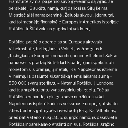
Frankfurte žymiai pagerino savo gyvenimo sąlygas. Jie
persikėlė į 5 aukštų namą, kurį dalijosi su Šifų šeima.
Miestiečiai šį namą praminė „Žaliuoju skydu”. Įdomu tai,
kad tolimesnėje finansinėje Europos ir Amerikos istorijoje
Rotšildai ir Šifai vaidins pagrindinį vaidmenį.
Rotšildai pradėjo operacijas su Europos aktyvais
Vilhelmshofe, turtingiausio Vokietijos žmogaus ir
įtakingiausio Europos monarcho, princo Vilhelmo I Sakso
rūmuose. Iš pradžių Rotšildai tik padėjo jam spekuliuoti
monetomis iš brangiųjų metalų. Kai Napoleonas ištrėmė
Vilhelmą, jis pasiuntė gigantišką tiems laikams sumą –
550 000 svarų sterlingų – Natanui Rotšildui į Londoną,
kad tas nupirktų britų vyriausybinių obligacijų. Tačiau
Rotšildas panaudojo pinigus savo nuožiūra. Juk kai
Napoleonas išplėtė karinius veiksmus Europoje, atsirado
išties beribės galimybės investuoti į karą. Kai Vilhelmas,
prieš pat Vaterlo mūšį 1815, sugrįžo namo, jis pasikvietė
Rotšildą ir pareikalavo gražinti pinigus. Rotšildai grąžino