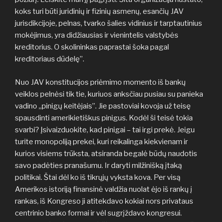
koks turi būti juridinių ir fizinių asmenų, esančių JAV
jurisdikcijoje, pelnas, tvarko šalies vidinius ir tarptautinius
mokėjimus, yra didžiausias ir vienintelis valstybės
kreditorius. O skolininkas paprastai šoka pagal
kreditoriaus dūdelę”.
Nuo JAV konstitucijos priėmimo momento iš bankų
veiklos pelnėsi tik tie, kuriuos anksčiau pusiau su panieka
vadino „pinigų keitėjais”. Jie pastoviai kovoja už teisę
spausdinti amerikietiškus pinigus. Kodėl ši teisė tokia
svarbi? Įsivaizduokite, kad pinigai – tai irgi prekė. Jeigu
turite monopoliją prekei, kuri reikalinga kiekvienam ir
kurios visiems trūksta, atsiranda begalė būdų naudotis
savo padėties pranašumu. Ir daryti milžinišką įtaką
politikai. Štai dėl ko iš tikrųjų vyksta kova. Per visą
Amerikos istoriją finansinė valdžia nuolat ėjo iš rankų į
rankas, iš Kongreso ji atitekdavo kokiai nors privataus
centrinio banko formai ir vėl sugrįždavo kongresui.