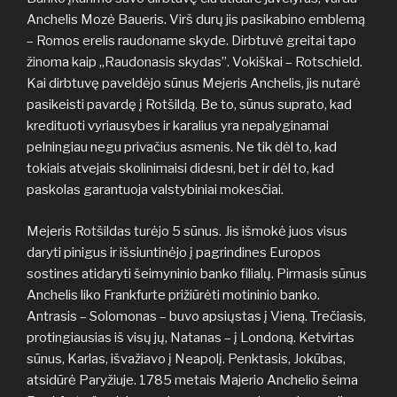
Anchelis Mozė Baueris. Virš durų jis pasikabino emblemą
– Romos erelis raudoname skyde. Dirbtuvė greitai tapo
žinoma kaip „Raudonasis skydas”. Vokiškai – Rotschield.
Kai dirbtuvę paveldėjo sūnus Mejeris Anchelis, jis nutarė
pasikeisti pavardę į Rotšildą. Be to, sūnus suprato, kad
kredituoti vyriausybes ir karalius yra nepalyginamai
pelningiau negu privačius asmenis. Ne tik dėl to, kad
tokiais atvejais skolinimaisi didesni, bet ir dėl to, kad
paskolas garantuoja valstybiniai mokesčiai.
Mejeris Rotšildas turėjo 5 sūnus. Jis išmokė juos visus
daryti pinigus ir išsiuntinėjo į pagrindines Europos
sostines atidaryti šeimyninio banko filialų. Pirmasis sūnus
Anchelis liko Frankfurte prižiūrėti motininio banko.
Antrasis – Solomonas – buvo apsiųstas į Vieną. Trečiasis,
protingiausias iš visų jų, Natanas – į Londoną. Ketvirtas
sūnus, Karlas, išvažiavo į Neapolį. Penktasis, Jokūbas,
atsidūrė Paryžiuje. 1785 metais Majerio Anchelio šeima