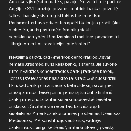
Amerikos įkūrėjai numatė šį pavojų. Ne veltui toje pačioje
Anglijoje XVII amžiuje privatus centrinis bankas privedė
šalies finansinę sistemą iki tokios būsenos, kad
Parlamentas buvo priverstas apdėti kolonijas grobikišku
mokesčiu, kuris pastūmėjo Ameriką siekti
nepriklausomybės. Bendžaminas Franklinas pavadino tai
„tikrąja Amerikos revoliucijos priežastimi”.
Negalima sakyti, kad Amerikos demokratijos „tėvai”
nematė grėsmės, kurią kelia bankų sistema. Jie suvokė
turto ir valdžios koncentracijos bankų rankose pavojų.
Tomas Džefersonas paaiškino tai šitaip: „Aš nuoširdžiai
tikiu, kad bankų organizacijos kelia didesnį pavojų nei
priešų armijos. Teisė į pinigų emisiją turi būti atimta iš
bankų ir perduota tautai, kuriai ši nuosavybė teisėtai
priklauso”. Ši citata yra receptas, kaip išspręsti
šiuolaikines Amerikos ekonomines problemas. Džeimsas
Medisonas, JAV konstitucijos autorius, vadinęs
bankininkus „pinigų keitėjais”, rimtai kritikavo jų veiklą: