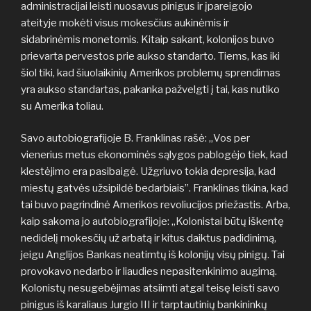
administracijai leisti nuosavus pinigus ir įpareigojo
ateityje mokėti visus mokesčius aukinėmis ir
sidabrinėmis monetomis. Kitaip sakant, kolonijos buvo
prievarta pervestos prie aukso standarto. Tiems, kas iki
šiol tiki, kad šiuolaikinių Amerikos problemų sprendimas
yra aukso standartas, pakanka pažvelgti į tai, kas nutiko
su Amerika toliau.
Savo autobiografijoje B. Franklinas rašė: „Vos per
vienerius metus ekonominės sąlygos pablogėjo tiek, kad
klestėjimo era pasibaigė. Užgriuvo tokia depresija, kad
miestų gatvės užsipildė bedarbiais”. Franklinas tikina, kad
tai buvo pagrindinė Amerikos revoliucijos priežastis. Arba,
kaip sakoma jo autobiografijoje: „Kolonistai būtų iškentę
nedidelį mokesčių už arbatą ir kitus daiktus padidinimą,
jeigu Anglijos Bankas neatimtų iš kolonijų visų pinigų. Tai
provokavo nedarbo ir liaudies nepasitenkinimo augimą.
Kolonistų nesugebėjimas atsiimti atgal teisę leisti savo
pinigus iš karaliaus Jurgio III ir tarptautinių bankininkų